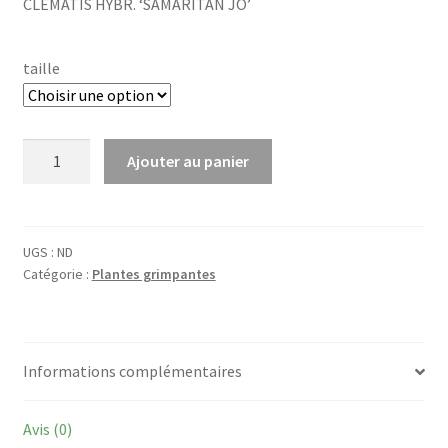
CLEMATIS HYBR. ‘SAMARITAN JO’
taille
quantité
Ajouter au panier
de
Clematis
hybr.
'Samaritan
UGS :
ND
Catégorie :
Plantes grimpantes
Jo'
Informations complémentaires
Avis (0)