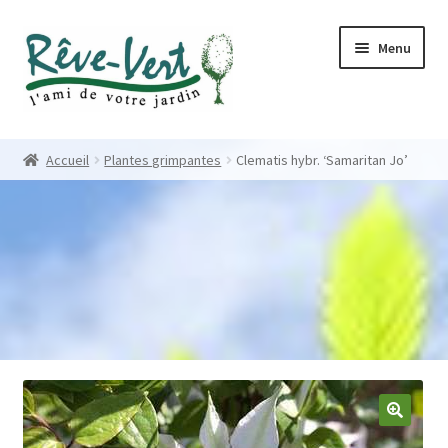
Skip
Skip
Menu
to
to
navigation
content
Accueil
Accueil
Plantes grimpantes
Clematis hybr. ‘Samaritan Jo’
Pépinière
Créations
Contact
Nos créations