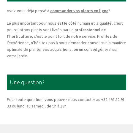
be
chosen
Avez-vous déjà pensé à
commander vos plants en ligne
?
on
Le plus important pour nous est le côté humain et la qualité, c’est
the
pourquoi nos plants sont livrés par un
professionnel de
product
l’horticulture
, c’est le point fort de notre service. Profitez de
page
l’expérience, n’hésitez pas à nous demander conseil sur la manière
optimale de planter vos acquisitions, ou un conseil général sur
votre jardin.
Une question?
Pour toute question, vous pouvez nous contacter au +32 495 52 91
33 du lundi au samedi, de 9h à 18h.