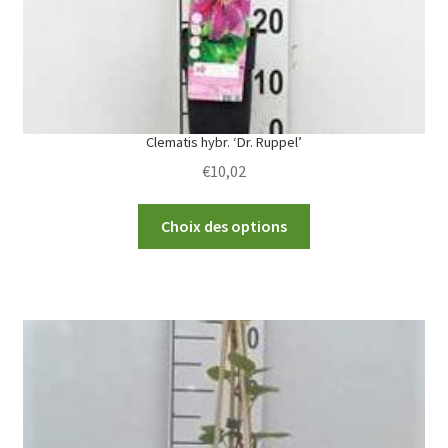
the
product
page
Clematis hybr. ‘Dr. Ruppel’
€
10,02
This
Choix des options
product
has
multiple
variants.
The
options
may
be
chosen