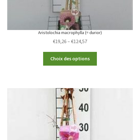
Aristolochia macrophylla (= durior)
Price
€
19,26
–
€
124,57
range:
This
€19,26
Choix des options
product
through
has
€124,57
multiple
variants.
The
options
may
be
chosen
on