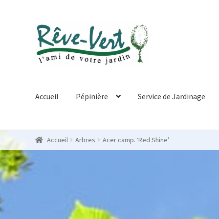
Skip
Skip
to
to
navigation
content
Accueil
Pépinière
Service de Jardinage
Accueil
Arbres
Acer camp. ‘Red Shine’