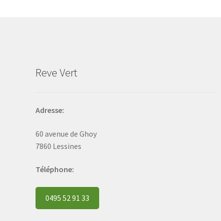
may
be
chosen
on
the
product
Reve Vert
page
Adresse:
60 avenue de Ghoy
7860 Lessines
Téléphone:
0495 52 91 33