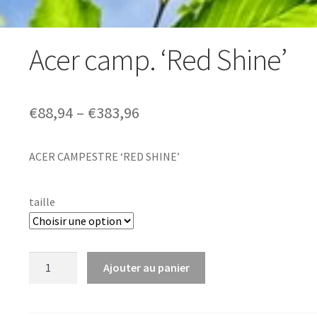
Acer camp. ‘Red Shine’
Price
€
88,94
–
€
383,96
range:
ACER CAMPESTRE ‘RED SHINE’
€88,94
through
taille
€383,96
quantité
Ajouter au panier
de
Acer
camp.