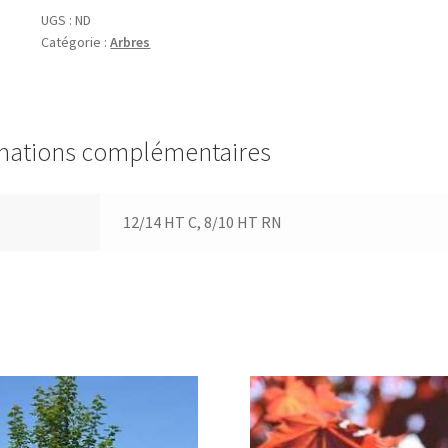
'Red
UGS :
ND
Catégorie :
Arbres
Shine'
mations complémentaires
12/14 HT C, 8/10 HT RN