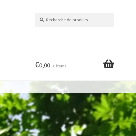
Recherche
Recherche
pour :
€
0,00
0 items