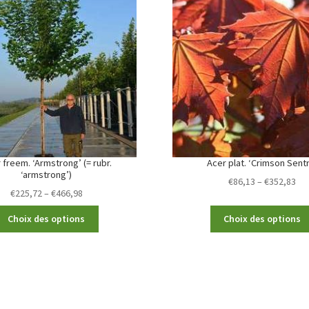
 freem. ‘Armstrong’ (= rubr.
Acer plat. ‘Crimson Sent
‘armstrong’)
Pri
€
86,13
–
€
352,83
Price
€
225,72
–
€
466,98
ran
range:
€86
This
Choix des options
Choix des options
€225,72
th
product
through
€3
has
€466,98
multiple
variants.
The
options