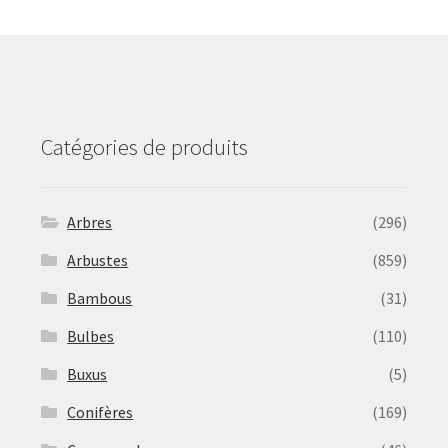
may
be
chosen
on
the
product
Catégories de produits
page
Arbres
(296)
Arbustes
(859)
Bambous
(31)
Bulbes
(110)
Buxus
(5)
Conifères
(169)