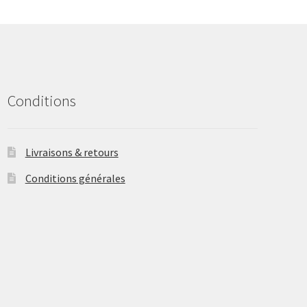
may
be
chosen
on
the
product
Conditions
page
Livraisons & retours
Conditions générales