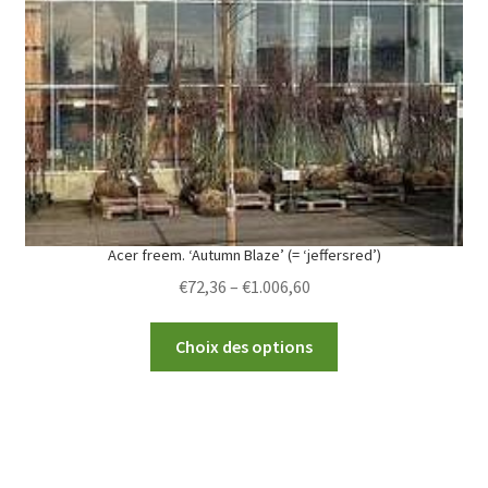
be
chosen
on
the
product
page
Acer freem. ‘Autumn Blaze’ (= ‘jeffersred’)
Price
€
72,36
–
€
1.006,60
range:
This
€72,36
Choix des options
product
through
has
€1.006,60
multiple
variants.
The