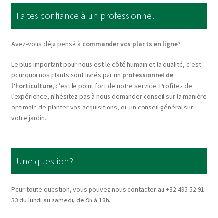
options
Faites confiance à un professionnel
may
be
chosen
Avez-vous déjà pensé à
commander vos plants en ligne
?
on
Le plus important pour nous est le côté humain et la qualité, c’est
the
pourquoi nos plants sont livrés par un
professionnel de
product
l’horticulture
, c’est le point fort de notre service. Profitez de
page
l’expérience, n’hésitez pas à nous demander conseil sur la manière
optimale de planter vos acquisitions, ou un conseil général sur
votre jardin.
Une question?
Pour toute question, vous pouvez nous contacter au +32 495 52 91
33 du lundi au samedi, de 9h à 18h.