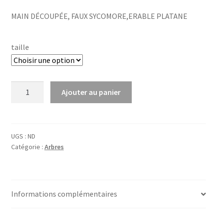
range:
MAIN DÉCOUPÉE, FAUX SYCOMORE,ERABLE PLATANE
€86,13
through
taille
€352,83
quantité
Ajouter au panier
de
Acer
plat.
'Crimson
UGS :
ND
Catégorie :
Arbres
Sentry'
Informations complémentaires