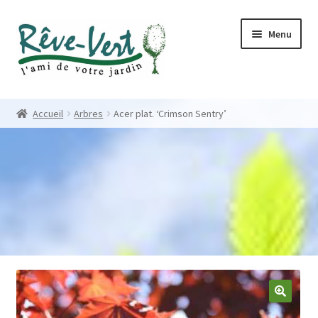
Skip
Skip
Menu
to
to
navigation
content
Accueil
Accueil
Arbres
Acer plat. ‘Crimson Sentry’
Pépinière
Créations
Contact
Nos créations