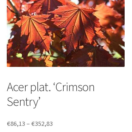
Acer plat. ‘Crimson
Sentry’
Price
€
86,13
–
€
352,83