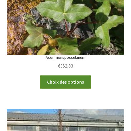
chosen
on
the
product
page
Acer monspessulanum
€
352,83
This
Choix des options
product
has
multiple
variants.
The
options
may