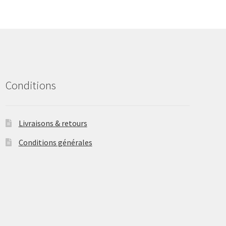
options
may
be
chosen
on
the
product
Conditions
page
Livraisons & retours
Conditions générales