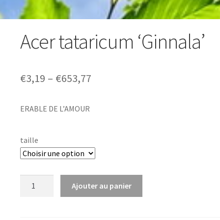
Acer tataricum ‘Ginnala’
Price
€
3,19
–
€
653,77
range:
ERABLE DE L’AMOUR
€3,19
through
taille
€653,77
quantité
Ajouter au panier
de
Acer
tataricum