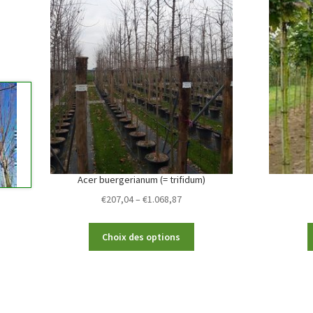
Acer buergerianum (= trifidum)
Price
€
207,04
–
€
1.068,87
range:
€207,04
This
Choix des options
through
product
€1.068,87
has
multiple
variants.
The