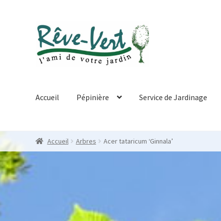
Skip
Skip
to
to
navigation
content
Accueil
Pépinière
Service de Jardinage
Accueil
Arbres
Acer tataricum ‘Ginnala’