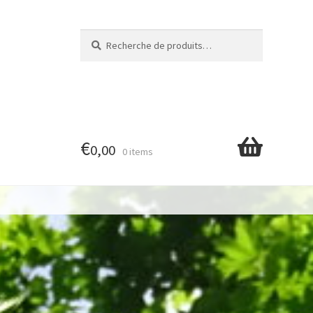
Recherche
Recherche
pour :
€
0,00
0 items