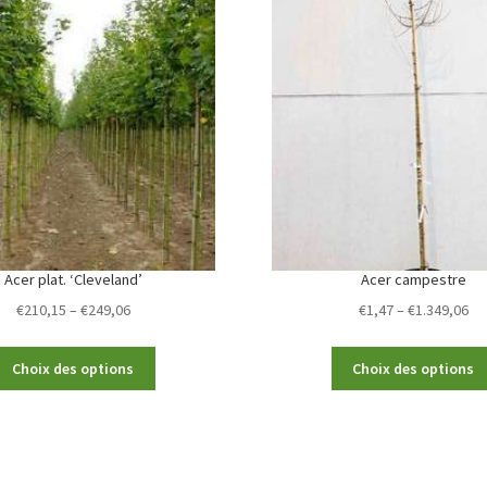
Acer plat. ‘Cleveland’
Acer campestre
Price
Pr
€
210,15
–
€
249,06
€
1,47
–
€
1.349,06
range:
ra
€210,15
€1
This
Choix des options
Choix des options
through
th
product
€249,06
€1
has
multiple
variants.
The