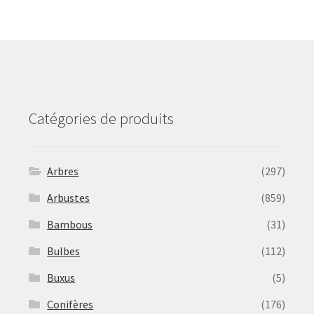
options
may
be
chosen
on
the
product
Catégories de produits
page
Arbres
(297)
Arbustes
(859)
Bambous
(31)
Bulbes
(112)
Buxus
(5)
Conifères
(176)