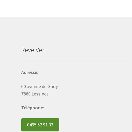
options
may
be
chosen
on
the
product
Reve Vert
page
Adresse:
60 avenue de Ghoy
7860 Lessines
Téléphone:
0495 52 91 33