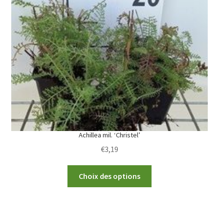
options
may
be
chosen
on
the
product
page
Achillea mil. ‘Christel’
€
3,19
This
Choix des options
product
has
multiple