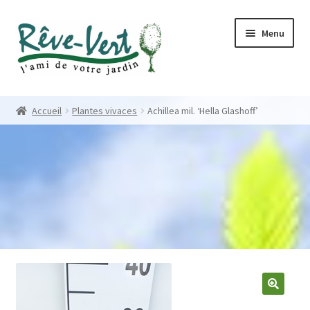
Skip
Skip
Menu
to
to
navigation
content
Accueil
Accueil
Plantes vivaces
Achillea mil. ‘Hella Glashoff’
Pépinière
Créations
Contact
Nos créations