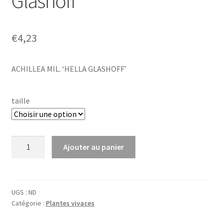
Glashoff’
€
4,23
ACHILLEA MIL. ‘HELLA GLASHOFF’
taille
quantité
Ajouter au panier
de
Achillea
mil.
'Hella
UGS :
ND
Catégorie :
Plantes vivaces
Glashoff'