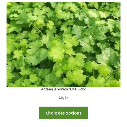
variants.
The
options
may
be
chosen
on
the
product
page
Actaea japonica ‘Cheju-do’
€
6,13
This
Choix des options
product
has