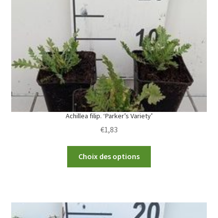
Achillea filip. ‘Parker’s Variety’
€
1,83
This
Choix des options
product
has
multiple
variants.
The