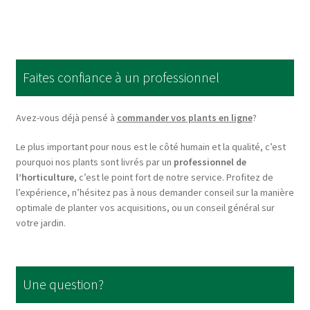
multiple
variants.
The
options
Faites confiance à un professionnel
may
be
chosen
Avez-vous déjà pensé à
commander vos plants en ligne
?
on
Le plus important pour nous est le côté humain et la qualité, c’est
the
pourquoi nos plants sont livrés par un
professionnel de
product
l’horticulture
, c’est le point fort de notre service. Profitez de
page
l’expérience, n’hésitez pas à nous demander conseil sur la manière
optimale de planter vos acquisitions, ou un conseil général sur
votre jardin.
Une question?