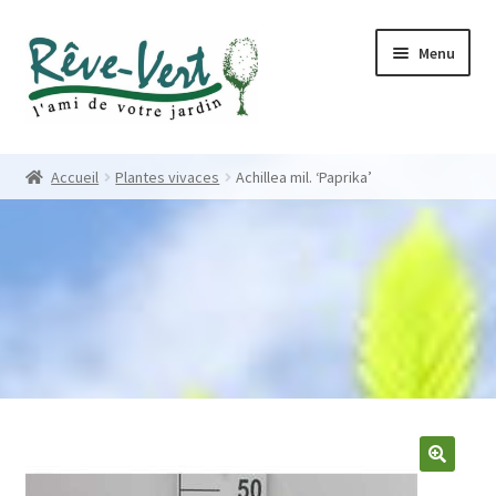
Skip
Skip
Menu
to
to
navigation
content
Accueil
Accueil
Plantes vivaces
Achillea mil. ‘Paprika’
Pépinière
Créations
Contact
Nos créations