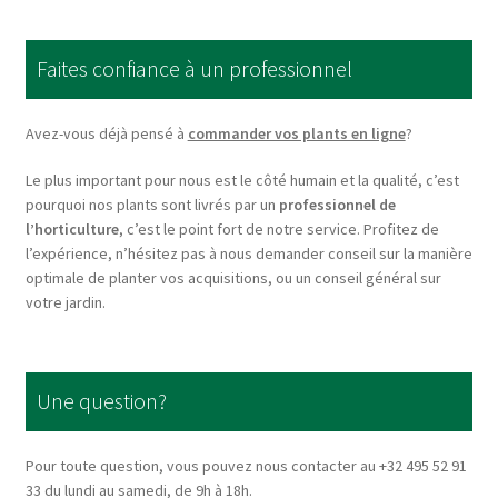
The
options
Faites confiance à un professionnel
may
be
chosen
Avez-vous déjà pensé à
commander vos plants en ligne
?
on
Le plus important pour nous est le côté humain et la qualité, c’est
the
pourquoi nos plants sont livrés par un
professionnel de
product
l’horticulture
, c’est le point fort de notre service. Profitez de
page
l’expérience, n’hésitez pas à nous demander conseil sur la manière
optimale de planter vos acquisitions, ou un conseil général sur
votre jardin.
Une question?
Pour toute question, vous pouvez nous contacter au +32 495 52 91
33 du lundi au samedi, de 9h à 18h.