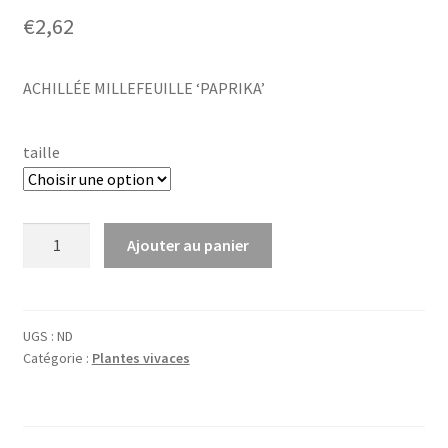
€
2,62
ACHILLÉE MILLEFEUILLE ‘PAPRIKA’
taille
quantité
Ajouter au panier
de
Achillea
mil.
'Paprika'
UGS :
ND
Catégorie :
Plantes vivaces