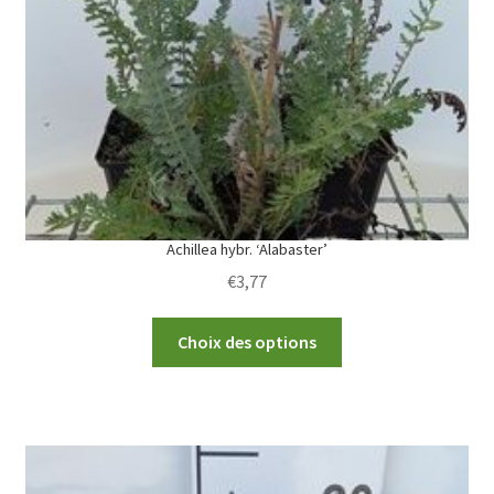
be
chosen
on
the
product
page
Achillea hybr. ‘Alabaster’
€
3,77
This
Choix des options
product
has
multiple
variants.
The