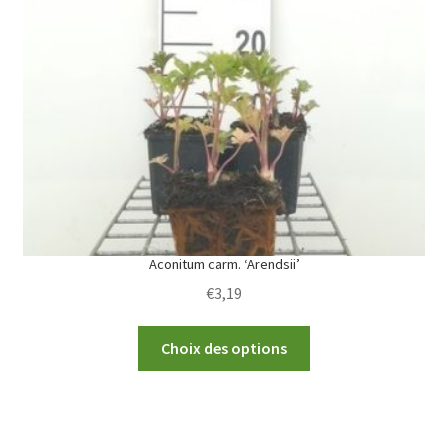
options
may
be
chosen
on
the
product
page
Aconitum carm. ‘Arendsii’
€
3,19
This
Choix des options
product
has
multiple
variants.