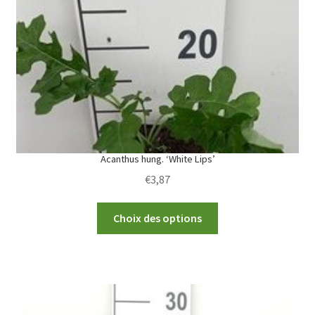
be
chosen
on
the
product
page
Acanthus hung. ‘White Lips’
€
3,87
This
Choix des options
product
has
multiple
variants.
The