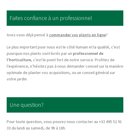
The
options
Faites confiance à un professionnel
may
be
chosen
Avez-vous déjà pensé à
commander vos plants en ligne
?
on
Le plus important pour nous est le côté humain et la qualité, c’est
the
pourquoi nos plants sont livrés par un
professionnel de
product
l’horticulture
, c’est le point fort de notre service. Profitez de
page
l’expérience, n’hésitez pas à nous demander conseil sur la manière
optimale de planter vos acquisitions, ou un conseil général sur
votre jardin.
Une question?
Pour toute question, vous pouvez nous contacter au +32 495 52 91
33 du lundi au samedi, de 9h à 18h.