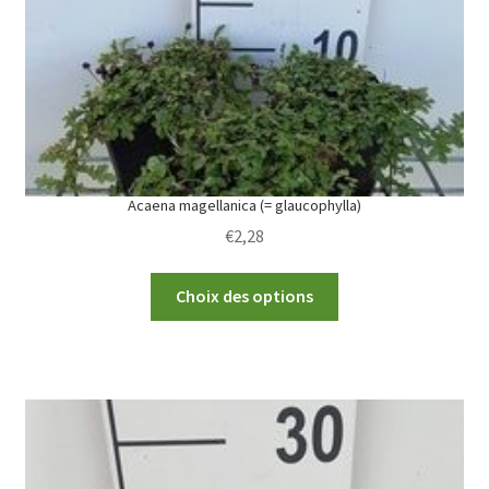
Acaena magellanica (= glaucophylla)
€
2,28
This
Choix des options
product
has
multiple
variants.
The
options
may