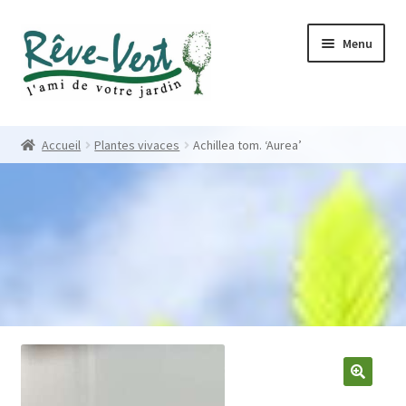
Skip
Skip
Menu
to
to
navigation
content
Accueil
Accueil
Plantes vivaces
Achillea tom. ‘Aurea’
Pépinière
Créations
Contact
Nos créations