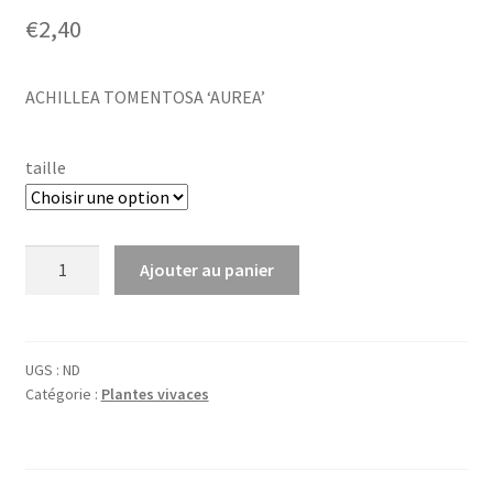
€
2,40
ACHILLEA TOMENTOSA ‘AUREA’
taille
quantité
Ajouter au panier
de
Achillea
tom.
'Aurea'
UGS :
ND
Catégorie :
Plantes vivaces