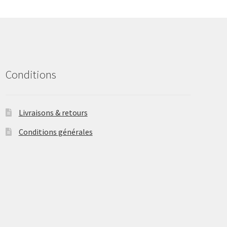
may
be
chosen
on
the
product
Conditions
page
Livraisons & retours
Conditions générales