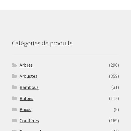
may
be
chosen
on
the
product
Catégories de produits
page
Arbres
(296)
Arbustes
(859)
Bambous
(31)
Bulbes
(112)
Buxus
(5)
Conifères
(169)