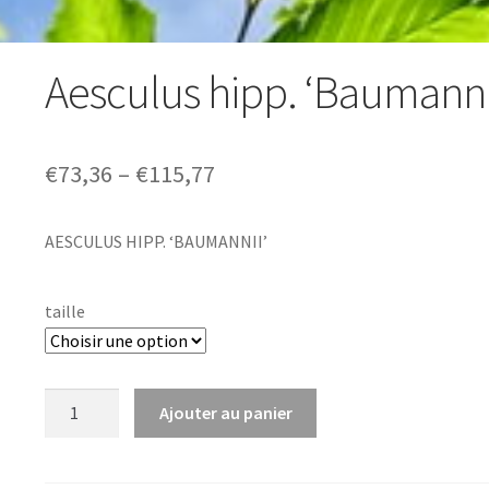
Aesculus hipp. ‘Baumanni
Price
€
73,36
–
€
115,77
range:
AESCULUS HIPP. ‘BAUMANNII’
€73,36
through
taille
€115,77
quantité
Ajouter au panier
de
Aesculus
hipp.