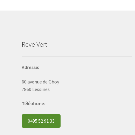
may
be
chosen
on
the
product
Reve Vert
page
Adresse:
60 avenue de Ghoy
7860 Lessines
Téléphone:
0495 52 91 33