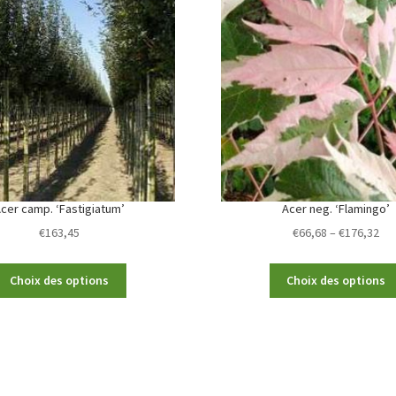
cer camp. ‘Fastigiatum’
Acer neg. ‘Flamingo’
Pri
€
163,45
€
66,68
–
€
176,32
ran
€66
This
Choix des options
Choix des options
th
product
€1
has
multiple
variants.
The
options