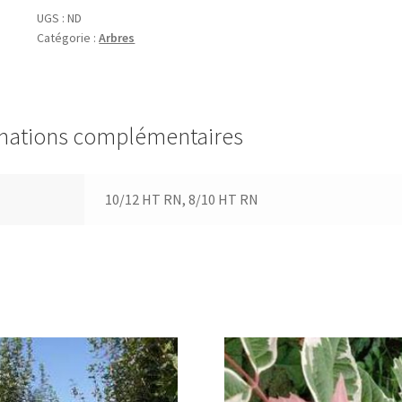
'Baumannii'
UGS :
ND
Catégorie :
Arbres
mations complémentaires
10/12 HT RN, 8/10 HT RN