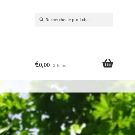
Recherche
Recherche
pour :
€
0,00
0 items