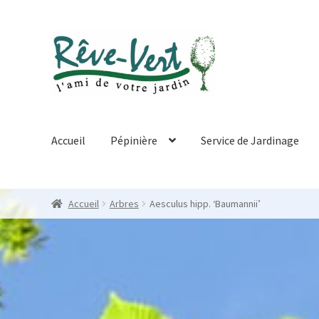
Skip
Skip
to
to
navigation
content
Accueil
Pépinière
Service de Jardinage
Accueil
Arbres
Aesculus hipp. ‘Baumannii’