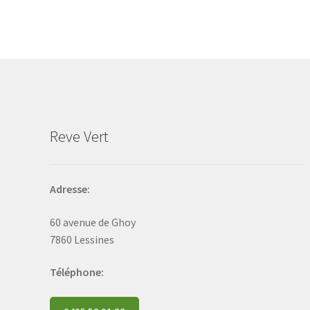
The
options
may
be
chosen
on
the
product
Reve Vert
page
Adresse:
60 avenue de Ghoy
7860 Lessines
Téléphone: