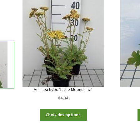
Achillea hybr. ‘Little Moonshine’
€
4,34
This
Choix des options
product
has
multiple
variants.