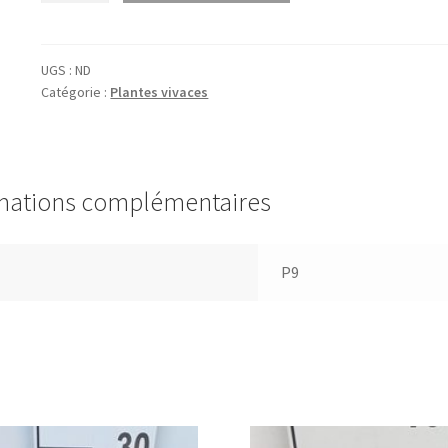
Aethionema
arm.
'Warley
UGS :
ND
Catégorie :
Plantes vivaces
Rose'
mations complémentaires
P9