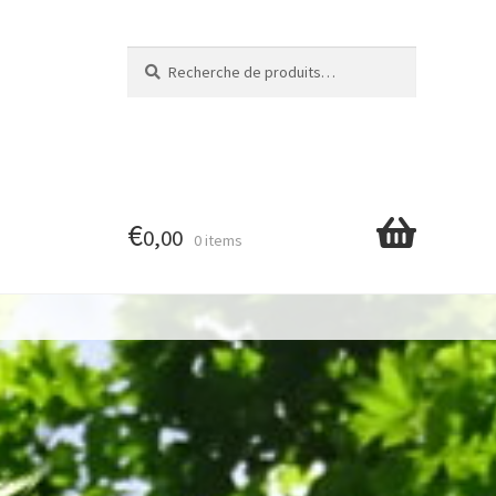
Recherche
Recherche
pour :
€
0,00
0 items