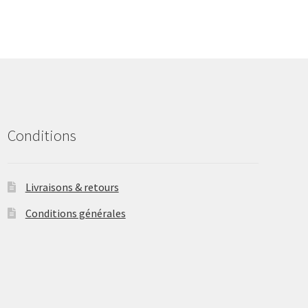
The
options
may
be
chosen
on
the
product
Conditions
page
Livraisons & retours
Conditions générales