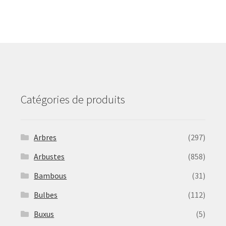
The
options
may
be
chosen
on
the
product
Catégories de produits
page
Arbres
(297)
Arbustes
(858)
Bambous
(31)
Bulbes
(112)
Buxus
(5)