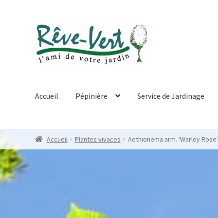
Skip
Skip
to
to
navigation
content
Accueil
Pépinière
Service de Jardinage
Accueil
Plantes vivaces
Aethionema arm. ‘Warley Rose