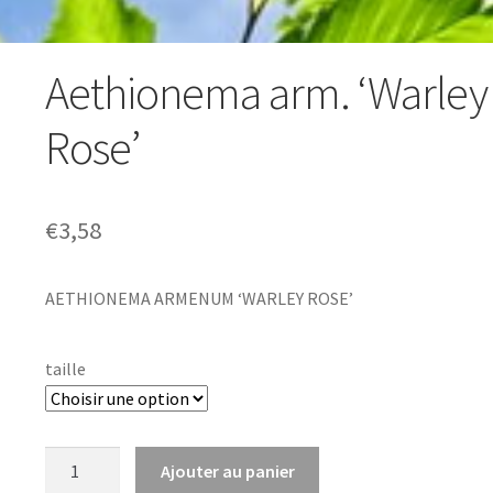
Aethionema arm. ‘Warley
Rose’
€
3,58
AETHIONEMA ARMENUM ‘WARLEY ROSE’
taille
quantité
Ajouter au panier
de