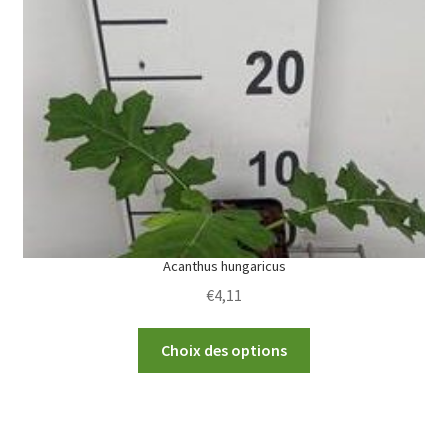
options
may
be
chosen
on
the
product
page
Acanthus hungaricus
€
4,11
This
Choix des options
product
has
multiple
variants.