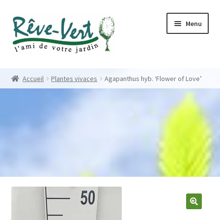
Skip
Skip
Menu
to
to
navigation
content
Accueil
Accueil
Plantes vivaces
Agapanthus hyb. ‘Flower of Love’
Pépinière
Créations
Contact
Nos créations