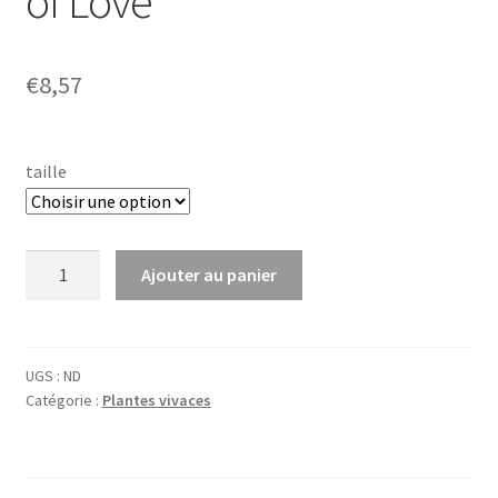
of Love’
€
8,57
taille
quantité
Ajouter au panier
de
Agapanthus
hyb.
'Flower
UGS :
ND
Catégorie :
Plantes vivaces
of
Love'