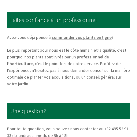
The
options
Faites confiance à un professionnel
may
be
chosen
Avez-vous déjà pensé à
commander vos plants en ligne
?
on
Le plus important pour nous est le côté humain et la qualité, c’est
the
pourquoi nos plants sont livrés par un
professionnel de
product
l’horticulture
, c’est le point fort de notre service. Profitez de
page
l’expérience, n’hésitez pas à nous demander conseil sur la manière
optimale de planter vos acquisitions, ou un conseil général sur
votre jardin.
Une question?
Pour toute question, vous pouvez nous contacter au +32 495 52 91
33 du lundi au samedi, de 9h à 18h.