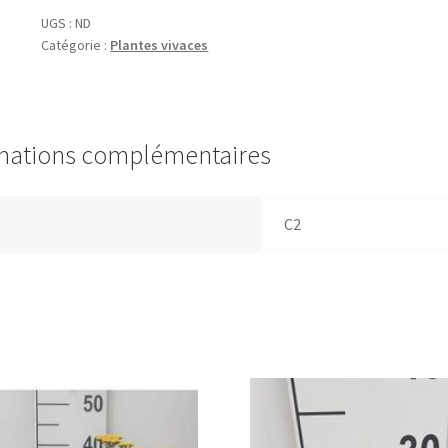
'Midnight
UGS :
ND
Catégorie :
Plantes vivaces
Sky'
mations complémentaires
C2