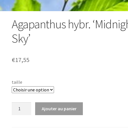
Agapanthus hybr. ‘Midnig
Sky’
€
17,55
taille
quantité
Ajouter au panier
de
Agapanthus
hybr.