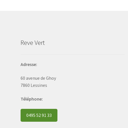
may
be
chosen
on
the
product
Reve Vert
page
Adresse:
60 avenue de Ghoy
7860 Lessines
Téléphone:
0495 52 91 33