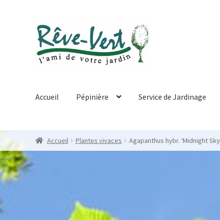
Skip
Skip
to
to
navigation
content
Accueil
Pépinière
Service de Jardinage
Accueil
Plantes vivaces
Agapanthus hybr. ‘Midnight Sky