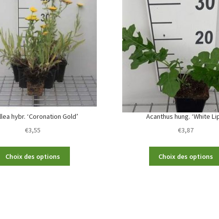
llea hybr. ‘Coronation Gold’
Acanthus hung. ‘White Li
€
3,55
€
3,87
This
Choix des options
Choix des options
product
has
multiple
variants.
The
options