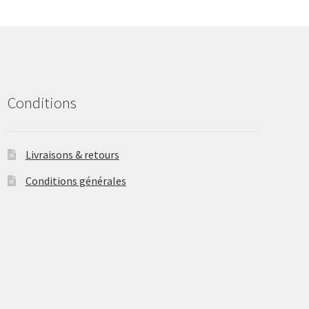
may
be
chosen
on
the
product
Conditions
page
Livraisons & retours
Conditions générales