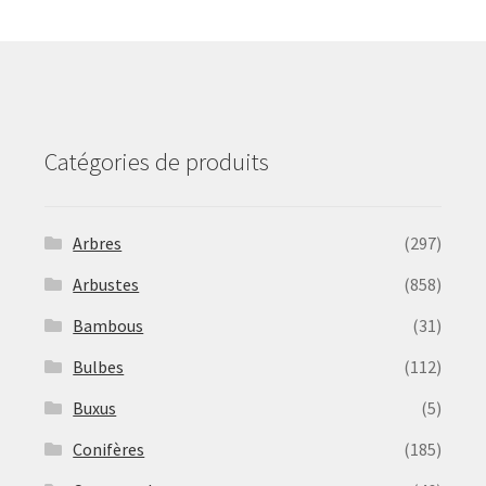
may
be
chosen
on
the
product
Catégories de produits
page
Arbres
(297)
Arbustes
(858)
Bambous
(31)
Bulbes
(112)
Buxus
(5)
Conifères
(185)