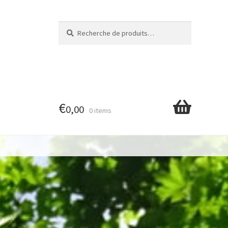
Recherche
Recherche
pour :
€
0,00
0 items