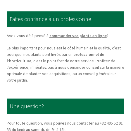
The
options
Faites confiance à un professionnel
may
be
chosen
Avez-vous déjà pensé à
commander vos plants en ligne
?
on
Le plus important pour nous est le côté humain et la qualité, c’est
the
pourquoi nos plants sont livrés par un
professionnel de
product
l’horticulture
, c’est le point fort de notre service. Profitez de
page
l’expérience, n’hésitez pas à nous demander conseil sur la manière
optimale de planter vos acquisitions, ou un conseil général sur
votre jardin.
Une question?
Pour toute question, vous pouvez nous contacter au +32 495 52 91
33 du lundi au samedi, de 9h à 18h.