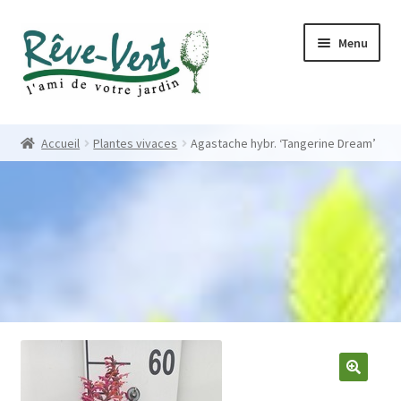
Skip
Skip
Menu
to
to
navigation
content
Accueil
Accueil
Plantes vivaces
Agastache hybr. ‘Tangerine Dream’
Pépinière
Créations
Contact
Nos créations