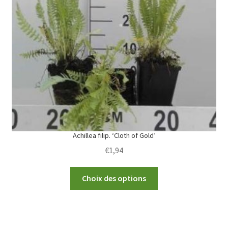
options
may
be
chosen
on
the
product
page
Achillea filip. ‘Cloth of Gold’
€
1,94
This
Choix des options
product
has
multiple
variants.