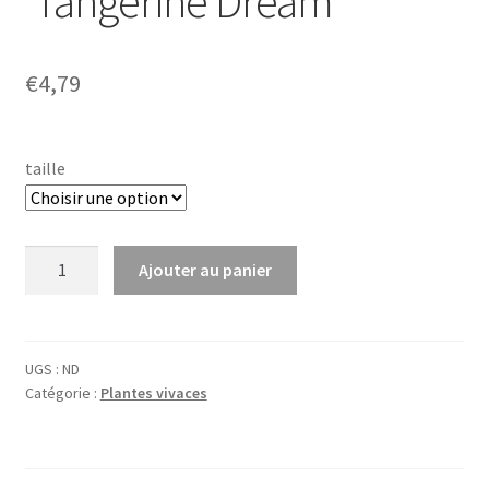
‘Tangerine Dream’
€
4,79
taille
quantité
Ajouter au panier
de
Agastache
hybr.
'Tangerine
UGS :
ND
Catégorie :
Plantes vivaces
Dream'