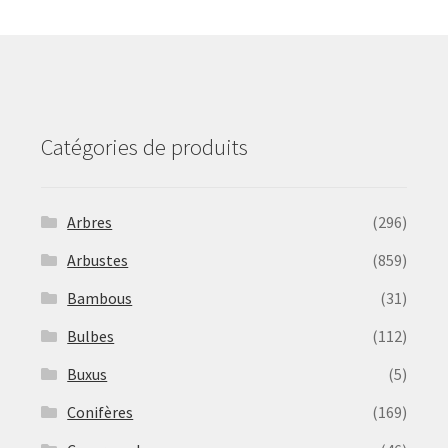
may
be
chosen
on
the
product
Catégories de produits
page
Arbres
(296)
Arbustes
(859)
Bambous
(31)
Bulbes
(112)
Buxus
(5)
Conifères
(169)