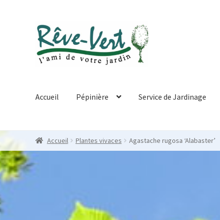
Skip
Skip
to
to
navigation
content
Accueil
Pépinière
Service de Jardinage
Accueil
Plantes vivaces
Agastache rugosa ‘Alabaster’