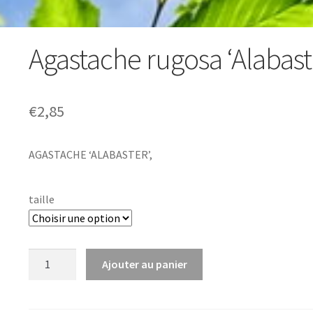
Agastache rugosa ‘Alabast
€
2,85
AGASTACHE ‘ALABASTER’,
taille
quantité
Ajouter au panier
de
Agastache
rugosa