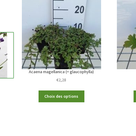
Acaena magellanica (= glaucophylla)
€
2,28
This
Choix des options
product
has
multiple
variants.
The
options