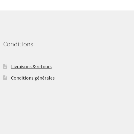
may
be
chosen
on
the
product
Conditions
page
Livraisons & retours
Conditions générales