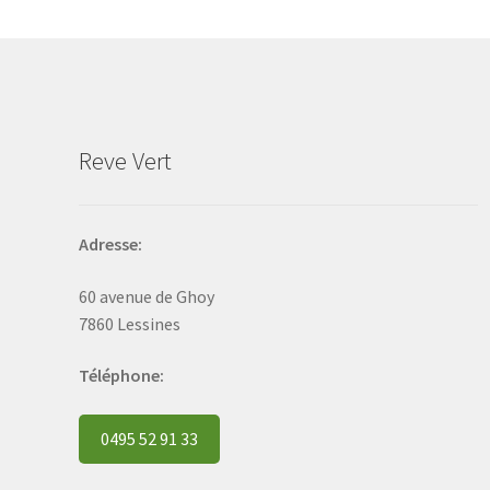
may
be
chosen
on
the
product
Reve Vert
page
Adresse:
60 avenue de Ghoy
7860 Lessines
Téléphone:
0495 52 91 33