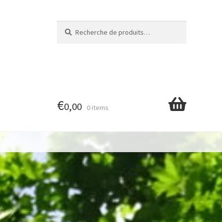
Recherche
Recherche
pour :
€
0,00
0 items