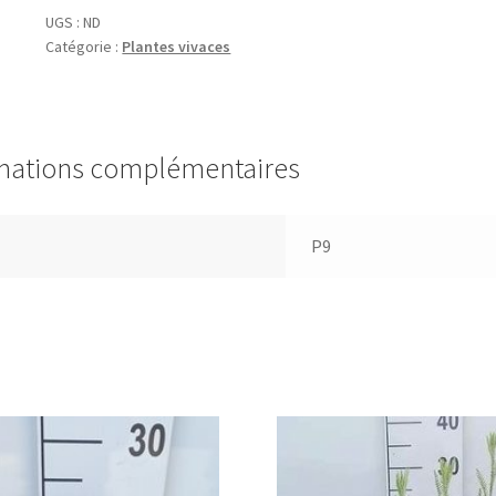
'Alabaster'
UGS :
ND
Catégorie :
Plantes vivaces
mations complémentaires
P9