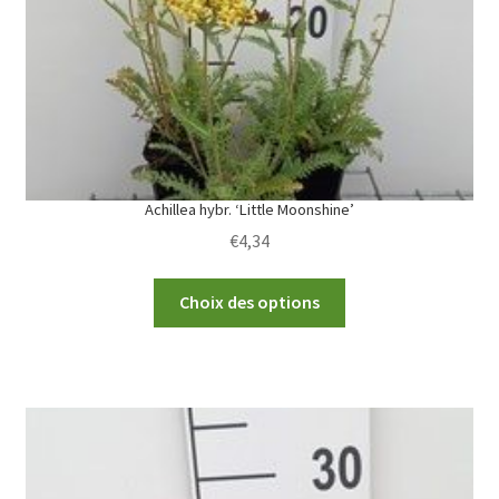
Achillea hybr. ‘Little Moonshine’
€
4,34
This
Choix des options
product
has
multiple
variants.
The
options
may