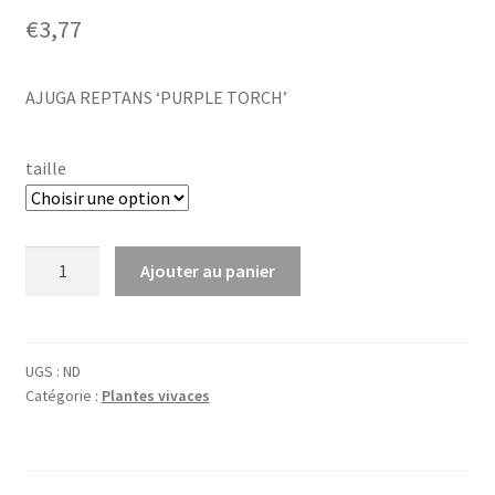
€
3,77
AJUGA REPTANS ‘PURPLE TORCH’
taille
quantité
Ajouter au panier
de
Ajuga
rept.
'Purple
UGS :
ND
Catégorie :
Plantes vivaces
Torch'