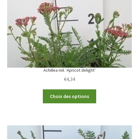
be
chosen
on
the
product
page
Achillea mil. ‘Apricot delight’
€
4,34
This
Choix des options
product
has
multiple
variants.
The