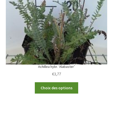
options
may
be
chosen
on
the
product
page
Achillea hybr. ‘Alabaster’
€
3,77
This
Choix des options
product
has
multiple
variants.