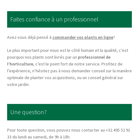
The
options
Faites confiance à un professionnel
may
be
chosen
Avez-vous déjà pensé à
commander vos plants en ligne
?
on
Le plus important pour nous est le côté humain et la qualité, c’est
the
pourquoi nos plants sont livrés par un
professionnel de
product
l’horticulture
, c’est le point fort de notre service. Profitez de
page
l’expérience, n’hésitez pas à nous demander conseil sur la manière
optimale de planter vos acquisitions, ou un conseil général sur
votre jardin.
Une question?
Pour toute question, vous pouvez nous contacter au +32 495 52 91
33 du lundi au samedi, de 9h à 18h.