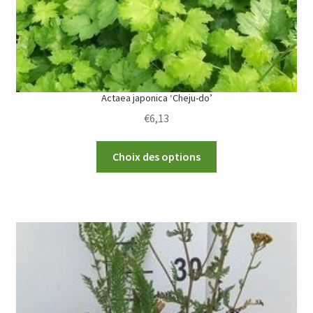
Actaea japonica ‘Cheju-do’
€
6,13
This
Choix des options
product
has
multiple
variants.
The
options
may
be
chosen