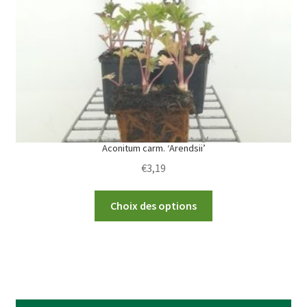
be
chosen
on
the
product
page
Aconitum carm. ‘Arendsii’
€
3,19
This
Choix des options
product
has
multiple
variants.
The
options