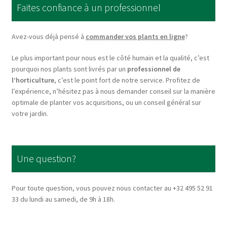
Faites confiance à un professionnel
may
be
chosen
Avez-vous déjà pensé à
commander vos plants en ligne
?
on
Le plus important pour nous est le côté humain et la qualité, c’est
the
pourquoi nos plants sont livrés par un
professionnel de
product
l’horticulture
, c’est le point fort de notre service. Profitez de
page
l’expérience, n’hésitez pas à nous demander conseil sur la manière
optimale de planter vos acquisitions, ou un conseil général sur
votre jardin.
Une question?
Pour toute question, vous pouvez nous contacter au +32 495 52 91
33 du lundi au samedi, de 9h à 18h.