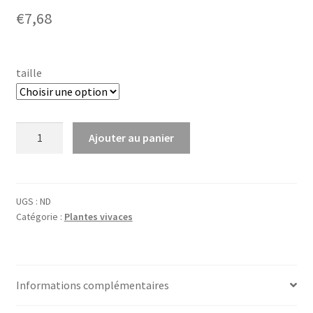
€
7,68
taille
quantité
Ajouter au panier
de
Allium
hybr.
'Mont
UGS :
ND
Catégorie :
Plantes vivaces
Blanc'
Informations complémentaires