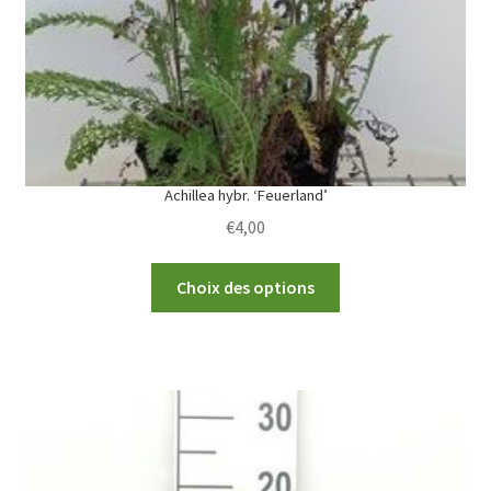
on
the
product
page
Achillea hybr. ‘Feuerland’
€
4,00
This
Choix des options
product
has
multiple
variants.
The
options
may