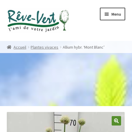
Skip
Skip
Menu
to
to
navigation
content
Accueil
Accueil
Plantes vivaces
Allium hybr. ‘Mont Blanc’
Pépinière
Créations
Contact
Nos créations