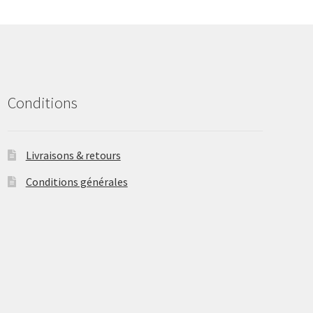
may
be
chosen
on
the
product
Conditions
page
Livraisons & retours
Conditions générales