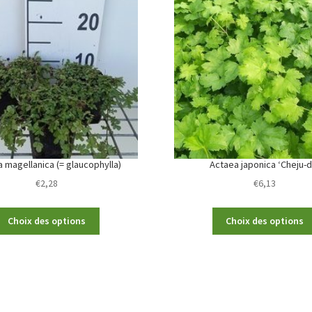
 magellanica (= glaucophylla)
Actaea japonica ‘Cheju-d
€
2,28
€
6,13
This
Choix des options
Choix des options
product
has
multiple
variants.
The
options