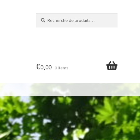
Recherche
Recherche
pour :
€
0,00
0 items