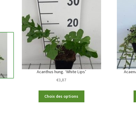
Acanthus hung. ‘White Lips’
Acaena
€
3,87
This
Choix des options
product
has
multiple
variants.
The
options