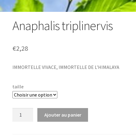
Anaphalis triplinervis
€
2,28
IMMORTELLE VIVACE, IMMORTELLE DE L’HIMALAYA
taille
quantité
Ajouter au panier
de
Anaphalis
triplinervis