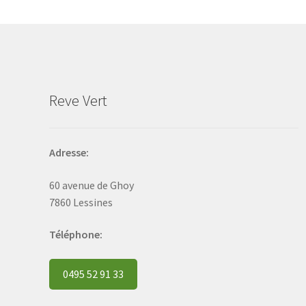
may
be
chosen
on
the
product
Reve Vert
page
Adresse:
60 avenue de Ghoy
7860 Lessines
Téléphone:
0495 52 91 33