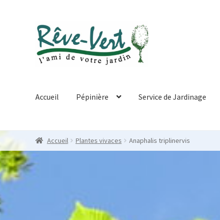
Skip
Skip
to
to
navigation
content
Accueil
Pépinière
Service de Jardinage
Accueil
Plantes vivaces
Anaphalis triplinervis