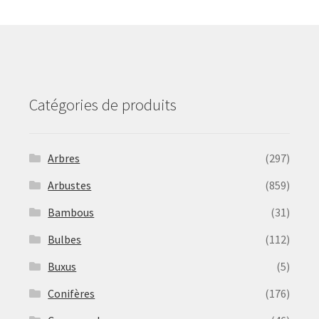
may
be
chosen
on
the
product
Catégories de produits
page
Arbres
(297)
Arbustes
(859)
Bambous
(31)
Bulbes
(112)
Buxus
(5)
Conifères
(176)