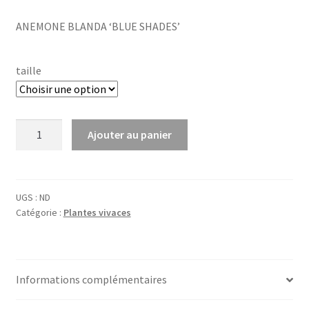
ANEMONE BLANDA ‘BLUE SHADES’
taille
quantité
Ajouter au panier
de
Anemone
blanda
'Blue
UGS :
ND
Catégorie :
Plantes vivaces
Shades'
Informations complémentaires