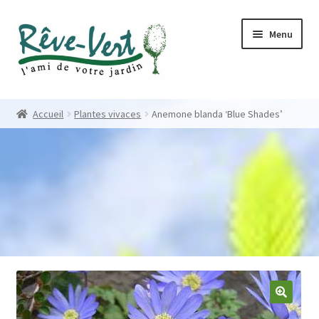
Skip
Skip
Menu
to
to
navigation
content
Accueil
Accueil
Plantes vivaces
Anemone blanda ‘Blue Shades’
Pépinière
Créations
Contact
Nos créations