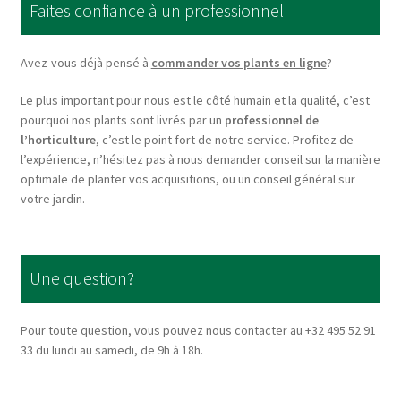
Faites confiance à un professionnel
may
be
chosen
Avez-vous déjà pensé à
commander vos plants en ligne
?
on
Le plus important pour nous est le côté humain et la qualité, c’est
the
pourquoi nos plants sont livrés par un
professionnel de
product
l’horticulture
, c’est le point fort de notre service. Profitez de
page
l’expérience, n’hésitez pas à nous demander conseil sur la manière
optimale de planter vos acquisitions, ou un conseil général sur
votre jardin.
Une question?
Pour toute question, vous pouvez nous contacter au +32 495 52 91
33 du lundi au samedi, de 9h à 18h.