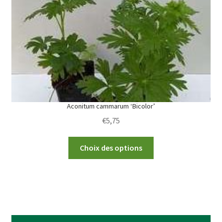
be
chosen
on
the
product
page
Aconitum cammarum ‘Bicolor’
€
5,75
This
Choix des options
product
has
multiple
variants.
The
options