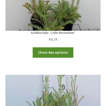
Achillea hybr. ‘Little Moonshine’
€
4,34
This
Choix des options
product
has
multiple
variants.
The
options
may
be
chosen