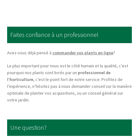
multiple
variants.
The
options
Faites confiance à un professionnel
may
be
chosen
Avez-vous déjà pensé à
commander vos plants en ligne
?
on
Le plus important pour nous est le côté humain et la qualité, c’est
the
pourquoi nos plants sont livrés par un
professionnel de
product
l’horticulture
, c’est le point fort de notre service. Profitez de
page
l’expérience, n’hésitez pas à nous demander conseil sur la manière
optimale de planter vos acquisitions, ou un conseil général sur
votre jardin.
Une question?