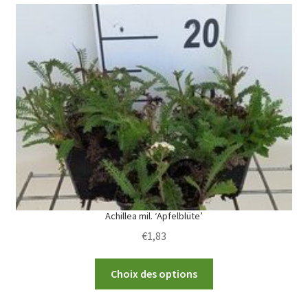
variants.
The
options
may
be
chosen
on
the
product
page
Achillea mil. ‘Apfelblüte’
€
1,83
This
Choix des options
product
has