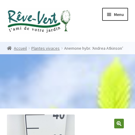
Skip
Skip
Menu
to
to
navigation
content
Accueil
Accueil
Plantes vivaces
Anemone hybr. ‘Andrea Atkinson’
Pépinière
Créations
Contact
Nos créations