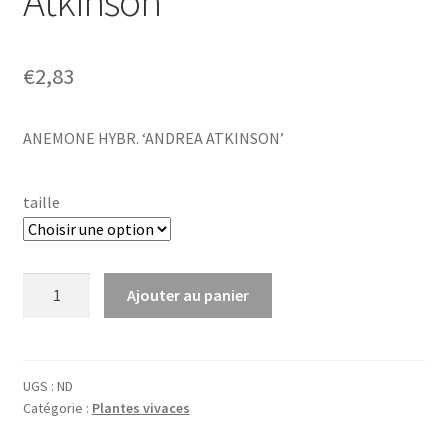
Atkinson’
€
2,83
ANEMONE HYBR. ‘ANDREA ATKINSON’
taille
quantité
Ajouter au panier
de
Anemone
hybr.
'Andrea
UGS :
ND
Catégorie :
Plantes vivaces
Atkinson'