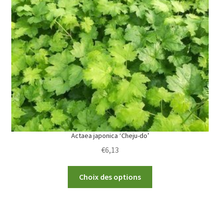
options
may
be
chosen
on
the
product
page
Actaea japonica ‘Cheju-do’
€
6,13
This
Choix des options
product
has
multiple