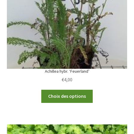
Achillea hybr. ‘Feuerland’
€
4,00
This
Choix des options
product
has
multiple
variants.
The