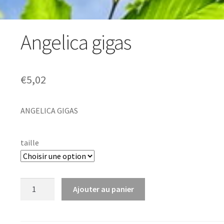
Angelica gigas
€
5,02
ANGELICA GIGAS
taille
quantité
Ajouter au panier
de
Angelica
gigas