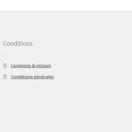
may
be
chosen
on
the
product
Conditions
page
Livraisons & retours
Conditions générales