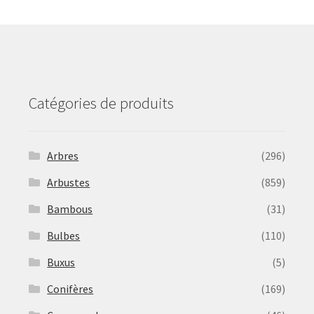
may
be
chosen
on
the
product
Catégories de produits
page
Arbres
(296)
Arbustes
(859)
Bambous
(31)
Bulbes
(110)
Buxus
(5)
Conifères
(169)