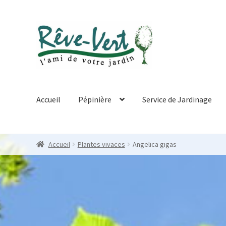
Skip
Skip
to
to
navigation
content
Accueil
Pépinière
Service de Jardinage
Accueil
Plantes vivaces
Angelica gigas