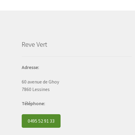
may
be
chosen
on
the
product
Reve Vert
page
Adresse:
60 avenue de Ghoy
7860 Lessines
Téléphone:
0495 52 91 33