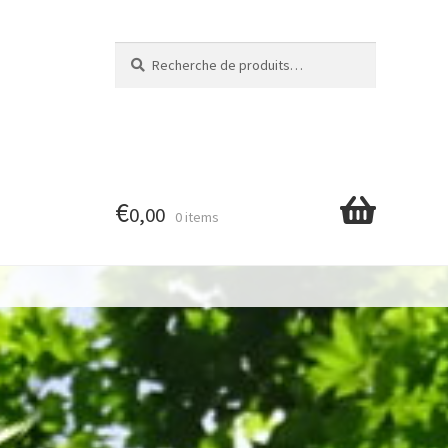
Recherche
Recherche
pour :
€
0,00
0 items