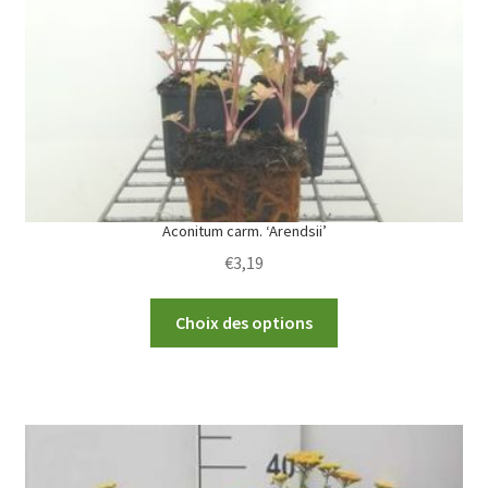
Aconitum carm. ‘Arendsii’
€
3,19
This
Choix des options
product
has
multiple
variants.
The
options