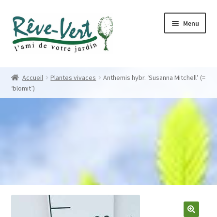
Skip
Skip
Menu
to
to
navigation
content
Accueil
Accueil
Plantes vivaces
Anthemis hybr. ‘Susanna Mitchell’ (=
‘blomit’)
Pépinière
Créations
Contact
Nos créations