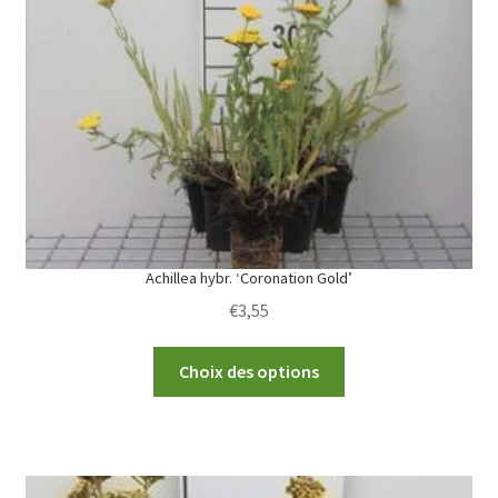
may
be
chosen
on
the
product
page
Achillea hybr. ‘Coronation Gold’
€
3,55
This
Choix des options
product
has
multiple
variants.