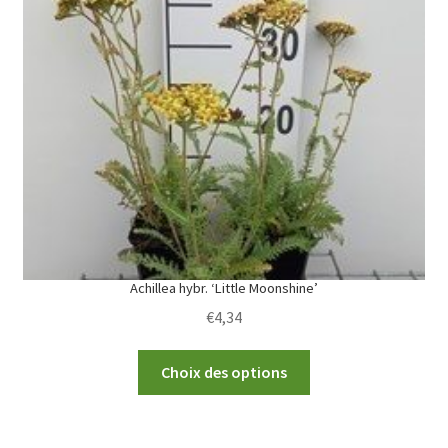
The
options
may
be
chosen
on
the
product
page
Achillea hybr. ‘Little Moonshine’
€
4,34
This
Choix des options
product
has
multiple