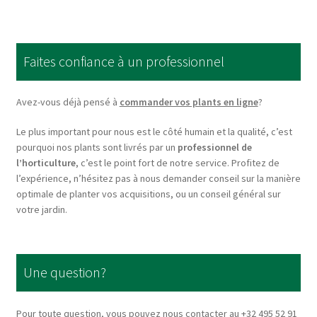
variants.
The
options
Faites confiance à un professionnel
may
be
chosen
Avez-vous déjà pensé à
commander vos plants en ligne
?
on
Le plus important pour nous est le côté humain et la qualité, c’est
the
pourquoi nos plants sont livrés par un
professionnel de
product
l’horticulture
, c’est le point fort de notre service. Profitez de
page
l’expérience, n’hésitez pas à nous demander conseil sur la manière
optimale de planter vos acquisitions, ou un conseil général sur
votre jardin.
Une question?
Pour toute question, vous pouvez nous contacter au +32 495 52 91