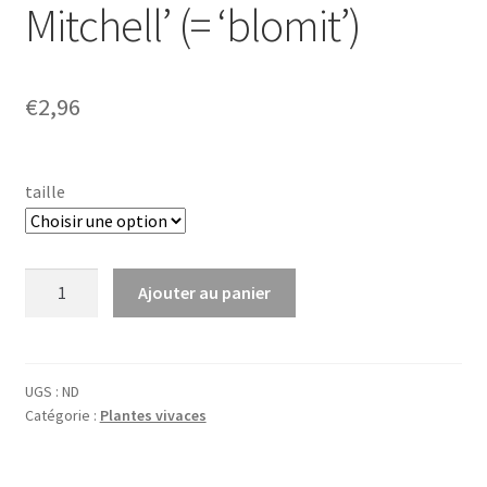
Mitchell’ (= ‘blomit’)
€
2,96
taille
quantité
Ajouter au panier
de
Anthemis
hybr.
'Susanna
UGS :
ND
Catégorie :
Plantes vivaces
Mitchell'
(=
'blomit')