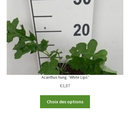
options
may
be
chosen
on
the
product
page
Acanthus hung. ‘White Lips’
€
3,87
This
Choix des options
product
has
multiple
variants.