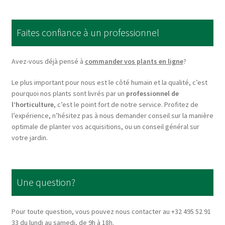
The
options
Faites confiance à un professionnel
may
be
chosen
Avez-vous déjà pensé à
commander vos plants en ligne
?
on
Le plus important pour nous est le côté humain et la qualité, c’est
the
pourquoi nos plants sont livrés par un
professionnel de
product
l’horticulture
, c’est le point fort de notre service. Profitez de
page
l’expérience, n’hésitez pas à nous demander conseil sur la manière
optimale de planter vos acquisitions, ou un conseil général sur
votre jardin.
Une question?
Pour toute question, vous pouvez nous contacter au +32 495 52 91
33 du lundi au samedi, de 9h à 18h.