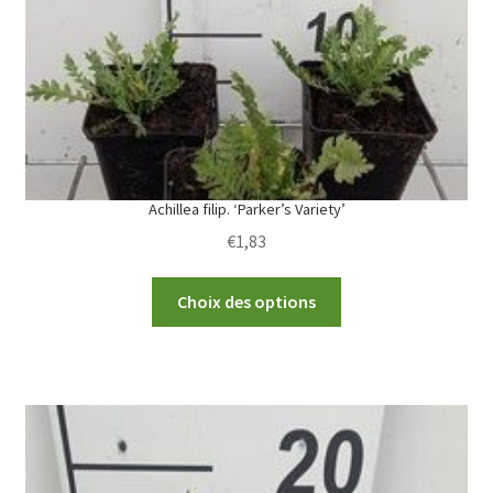
Achillea filip. ‘Parker’s Variety’
€
1,83
This
Choix des options
product
has
multiple
variants.
The
options
may