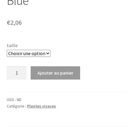
Blue’
€
2,06
taille
quantité
Ajouter au panier
de
Aquilegia
hybr.
'Heavenly
UGS :
ND
Catégorie :
Plantes vivaces
Blue'