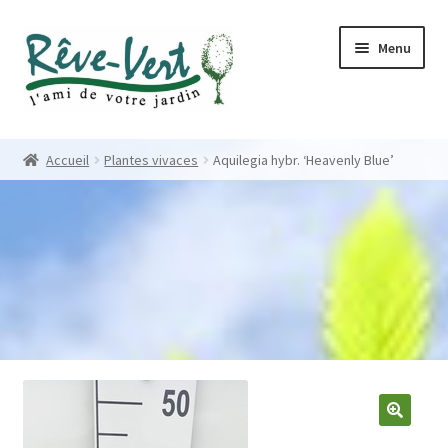
Skip
Skip
Menu
to
to
navigation
content
Accueil
Accueil
Plantes vivaces
Aquilegia hybr. ‘Heavenly Blue’
Pépinière
Créations
Contact
Nos créations