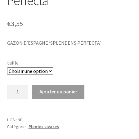
Perfecta’
€
3,55
GAZON D’ESPAGNE ‘SPLENDENS PERFECTA’
taille
quantité
Ajouter au panier
de
Armeria
mar.
'Splendens
UGS :
ND
Catégorie :
Plantes vivaces
Perfecta'