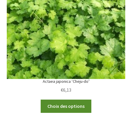
options
may
be
chosen
on
the
product
page
Actaea japonica ‘Cheju-do’
€
6,13
This
Choix des options
product
has
multiple