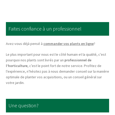
multiple
variants.
The
options
Faites confiance à un professionnel
may
be
chosen
Avez-vous déjà pensé à
commander vos plants en ligne
?
on
Le plus important pour nous est le côté humain et la qualité, c’est
the
pourquoi nos plants sont livrés par un
professionnel de
product
l’horticulture
, c’est le point fort de notre service. Profitez de
page
l’expérience, n’hésitez pas à nous demander conseil sur la manière
optimale de planter vos acquisitions, ou un conseil général sur
votre jardin.
Une question?