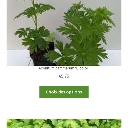
Aconitum cammarum ‘Bicolor’
€
5,75
This
Choix des options
product
has
multiple
variants.
The