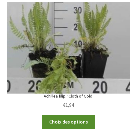
variants.
The
options
may
be
chosen
on
the
product
page
Achillea filip. ‘Cloth of Gold’
€
1,94
This
Choix des options
product
has