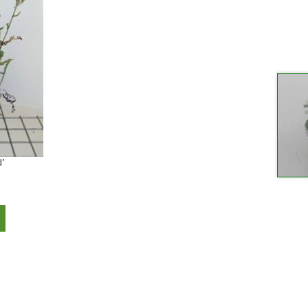
d’
This
product
has
multiple
variants.
The
options