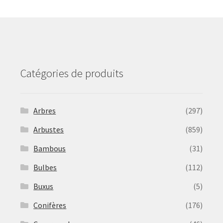
may
be
chosen
on
the
product
Catégories de produits
page
Arbres
(297)
Arbustes
(859)
Bambous
(31)
Bulbes
(112)
Buxus
(5)
Conifères
(176)