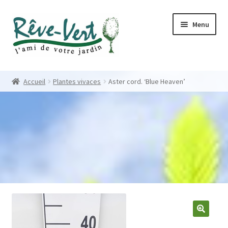
Skip
Skip
Menu
to
to
navigation
content
Accueil
Accueil
Plantes vivaces
Aster cord. ‘Blue Heaven’
Pépinière
Créations
Contact
Nos créations