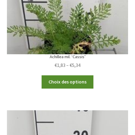
Achillea mil. ‘Cassis’
Price
€
1,83
–
€
5,34
range:
This
€1,83
Choix des options
product
through
has
€5,34
multiple
variants.
The
options
may