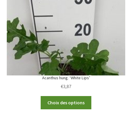
options
may
be
chosen
on
the
product
page
Acanthus hung. ‘White Lips’
€
3,87
This
Choix des options
product
has
multiple
variants.