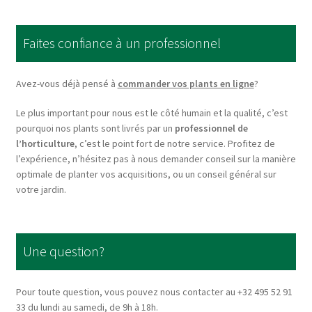
The
options
Faites confiance à un professionnel
may
be
chosen
Avez-vous déjà pensé à
commander vos plants en ligne
?
on
Le plus important pour nous est le côté humain et la qualité, c’est
the
pourquoi nos plants sont livrés par un
professionnel de
product
l’horticulture
, c’est le point fort de notre service. Profitez de
page
l’expérience, n’hésitez pas à nous demander conseil sur la manière
optimale de planter vos acquisitions, ou un conseil général sur
votre jardin.
Une question?
Pour toute question, vous pouvez nous contacter au +32 495 52 91
33 du lundi au samedi, de 9h à 18h.