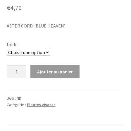
€
4,79
ASTER CORD. ‘BLUE HEAVEN’
taille
quantité
Ajouter au panier
de
Aster
cord.
'Blue
UGS :
ND
Catégorie :
Plantes vivaces
Heaven'