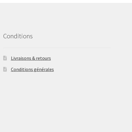
be
chosen
on
the
product
Conditions
page
Livraisons & retours
Conditions générales