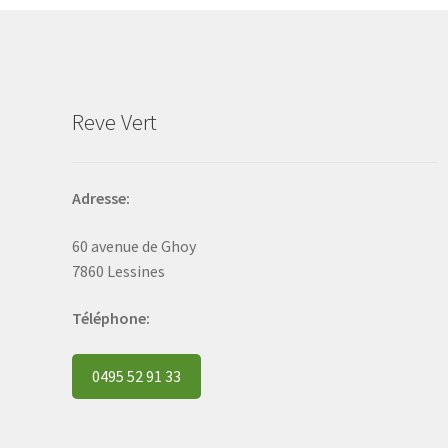
be
chosen
on
the
product
Reve Vert
page
Adresse:
60 avenue de Ghoy
7860 Lessines
Téléphone:
0495 52 91 33