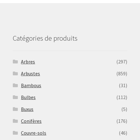
be
chosen
on
the
product
Catégories de produits
page
Arbres
(297)
Arbustes
(859)
Bambous
(31)
Bulbes
(112)
Buxus
(5)
Conifères
(176)
Couvre-sols
(46)