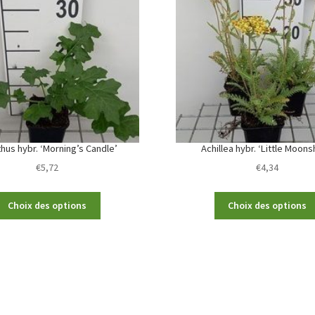
hus hybr. ‘Morning’s Candle’
Achillea hybr. ‘Little Moons
€
5,72
€
4,34
This
Choix des options
Choix des options
product
has
multiple
variants.
The
options
may