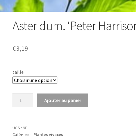
Aster dum. ‘Peter Harriso
€
3,19
taille
quantité
Ajouter au panier
de
Aster
dum.
'Peter
UGS :
ND
Catégorie :
Plantes vivaces
Harrison'