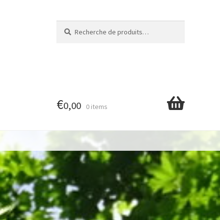
Recherche
Recherche
pour :
€
0,00
0 items