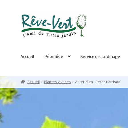
Skip
Skip
to
to
navigation
content
Accueil
Pépinière
Service de Jardinage
Accueil
Plantes vivaces
Aster dum. ‘Peter Harrison’