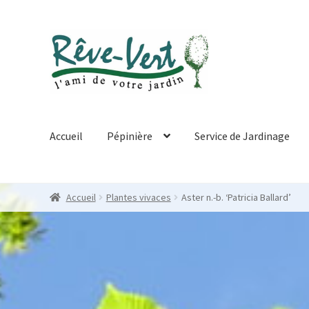
Skip
Skip
to
to
navigation
content
Accueil
Pépinière
Service de Jardinage
Accueil
Plantes vivaces
Aster n.-b. ‘Patricia Ballard’