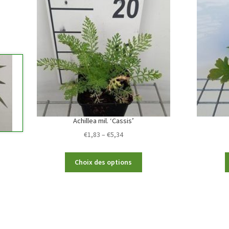
Achillea mil. ‘Cassis’
Price
€
1,83
–
€
5,34
range:
€1,83
This
Choix des options
through
product
€5,34
has
multiple
variants.
The
options