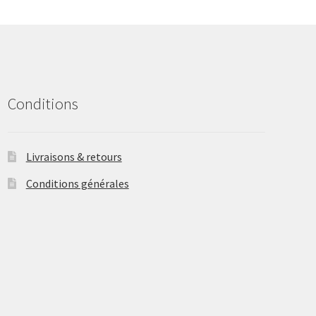
may
be
chosen
on
the
product
Conditions
page
Livraisons & retours
Conditions générales