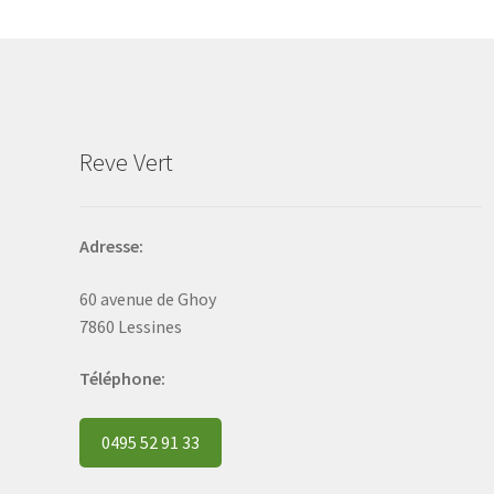
may
be
chosen
on
the
product
Reve Vert
page
Adresse:
60 avenue de Ghoy
7860 Lessines
Téléphone:
0495 52 91 33