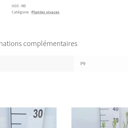
b.
UGS :
ND
Catégorie :
Plantes vivaces
'Patricia
Ballard'
mations complémentaires
P9