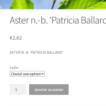
Aster n.-b. ‘Patricia Ballar
€
2,62
ASTER N.-B. ‘PATRICIA BALLARD’
taille
quantité
Ajouter au panier
de
Aster
n.-