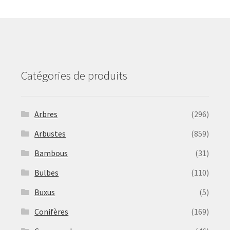
may
be
chosen
on
the
product
Catégories de produits
page
Arbres
(296)
Arbustes
(859)
Bambous
(31)
Bulbes
(110)
Buxus
(5)
Conifères
(169)