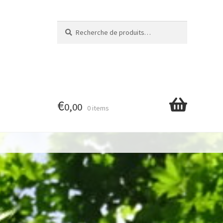
Recherche
Recherche
pour :
€
0,00
0 items