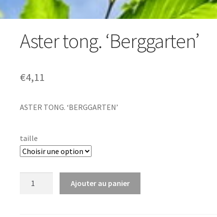
Aster tong. ‘Berggarten’
€
4,11
ASTER TONG. ‘BERGGARTEN’
taille
quantité
Ajouter au panier
de
Aster
tong.