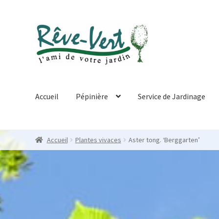
Skip
Skip
to
to
navigation
content
Accueil
Pépinière
Service de Jardinage
Accueil
Plantes vivaces
Aster tong. ‘Berggarten’