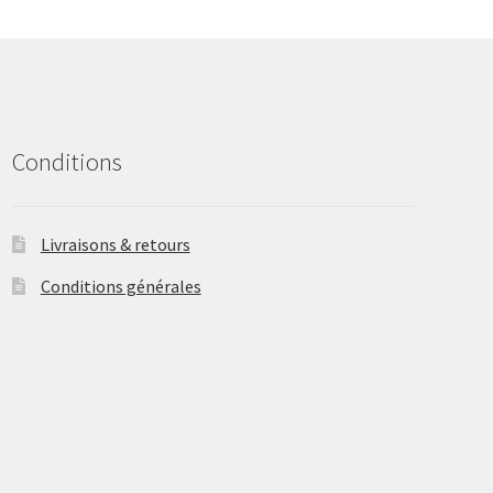
may
be
chosen
on
the
product
Conditions
page
Livraisons & retours
Conditions générales