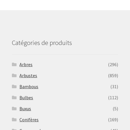
may
be
chosen
on
the
product
Catégories de produits
page
Arbres
(296)
Arbustes
(859)
Bambous
(31)
Bulbes
(112)
Buxus
(5)
Conifères
(169)