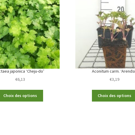
ctaea japonica ‘Cheju-do’
Aconitum carm. ‘Arendsi
€
6,13
€
3,19
This
Choix des options
Choix des options
product
has
multiple
variants.
The
options