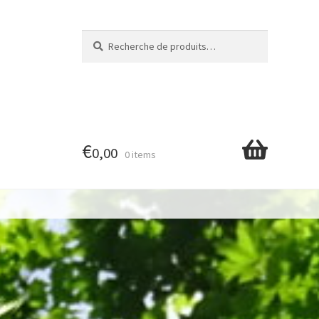
Recherche
Recherche
pour :
€
0,00
0 items