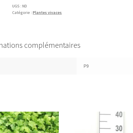
'Berggarten'
UGS :
ND
Catégorie :
Plantes vivaces
mations complémentaires
P9