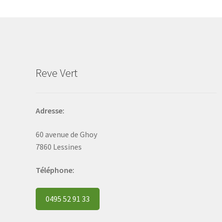
may
be
chosen
on
the
product
Reve Vert
page
Adresse:
60 avenue de Ghoy
7860 Lessines
Téléphone:
0495 52 91 33