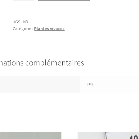
Astrantia
maj.
'Moulin
UGS :
ND
Catégorie :
Plantes vivaces
Rouge'®
mations complémentaires
P9