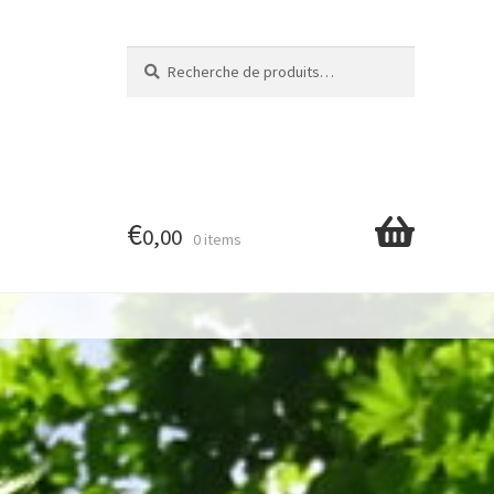
Recherche
Recherche
pour :
€
0,00
0 items