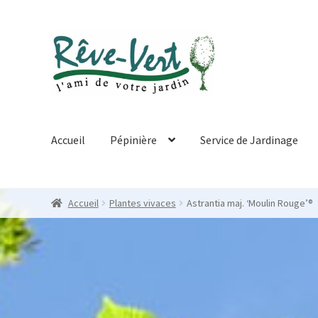
Skip
Skip
to
to
navigation
content
Accueil
Pépinière
Service de Jardinage
Accueil
Plantes vivaces
Astrantia maj. ‘Moulin Rouge’®