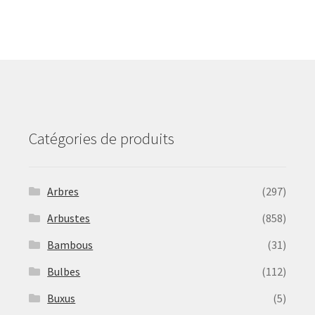
The
options
may
be
chosen
on
the
product
Catégories de produits
page
Arbres
(297)
Arbustes
(858)
Bambous
(31)
Bulbes
(112)
Buxus
(5)