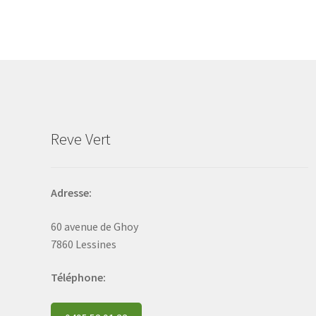
The
options
may
be
chosen
on
the
product
Reve Vert
page
Adresse:
60 avenue de Ghoy
7860 Lessines
Téléphone: