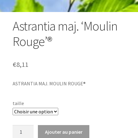
Astrantia maj. ‘Moulin
Rouge’®
€
8,11
ASTRANTIA MAJ. MOULIN ROUGE®
taille
quantité
Ajouter au panier
de