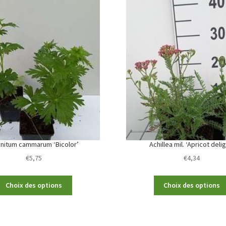
nitum cammarum ‘Bicolor’
Achillea mil. ‘Apricot deli
€
5,75
€
4,34
This
Choix des options
Choix des options
product
has
multiple
variants.