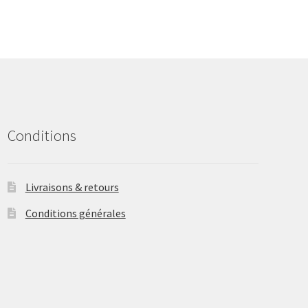
The
options
may
be
chosen
on
the
product
Conditions
page
Livraisons & retours
Conditions générales