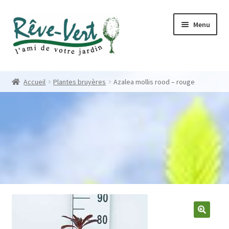
Skip
Skip
Menu
to
to
navigation
content
Accueil
Accueil
Plantes bruyères
Azalea mollis rood – rouge
Pépinière
Créations
Contact
Nos créations