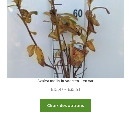
options
may
be
chosen
on
the
product
page
Azalea mollis in soorten – en var
Price
€
15,47
–
€
35,51
range:
This
€15,47
Choix des options
product
through
has
€35,51
multiple