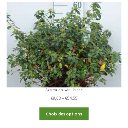
variants.
The
options
may
be
chosen
on
the
product
page
Azalea jap. wit – blanc
Price
€
9,68
–
€
54,55
range:
This
€9,68
Choix des options
product
through
has
€54,55