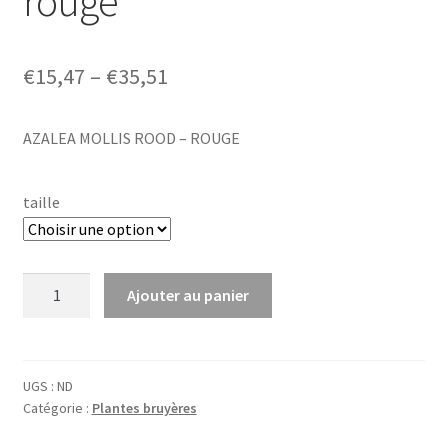
rouge
Price
€
15,47
–
€
35,51
range:
AZALEA MOLLIS ROOD – ROUGE
€15,47
through
taille
€35,51
quantité
Ajouter au panier
de
Azalea
mollis
rood
UGS :
ND
Catégorie :
Plantes bruyères
-
rouge