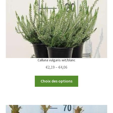
Calluna vulgaris wit/blanc
Price
€
2,19
–
€
4,06
range:
This
€2,19
Choix des options
product
through
has
€4,06
multiple
variants.
The