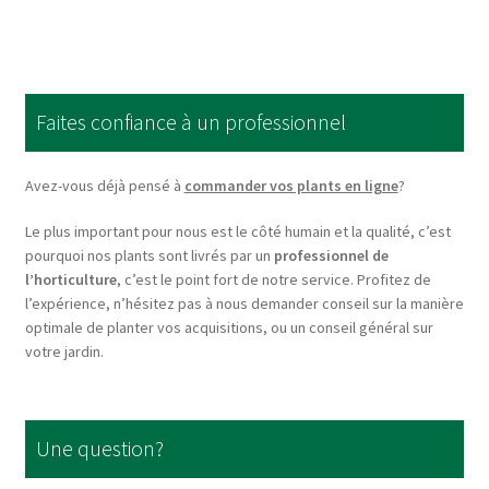
multiple
variants.
The
options
Faites confiance à un professionnel
may
be
chosen
Avez-vous déjà pensé à
commander vos plants en ligne
?
on
Le plus important pour nous est le côté humain et la qualité, c’est
the
pourquoi nos plants sont livrés par un
professionnel de
product
l’horticulture
, c’est le point fort de notre service. Profitez de
page
l’expérience, n’hésitez pas à nous demander conseil sur la manière
optimale de planter vos acquisitions, ou un conseil général sur
votre jardin.
Une question?