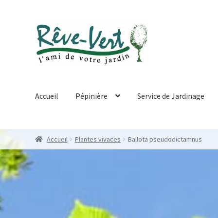
Skip
Skip
to
to
navigation
content
Accueil
Pépinière
Service de Jardinage
Accueil
Plantes vivaces
Ballota pseudodictamnus