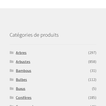
may
be
chosen
on
the
product
Catégories de produits
page
Arbres
(297)
Arbustes
(858)
Bambous
(31)
Bulbes
(112)
Buxus
(5)
Conifères
(185)