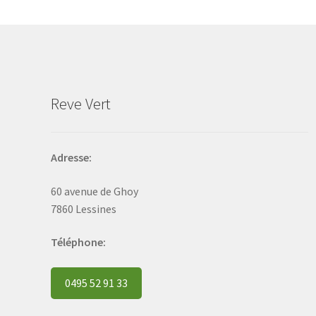
may
be
chosen
on
the
product
Reve Vert
page
Adresse:
60 avenue de Ghoy
7860 Lessines
Téléphone:
0495 52 91 33