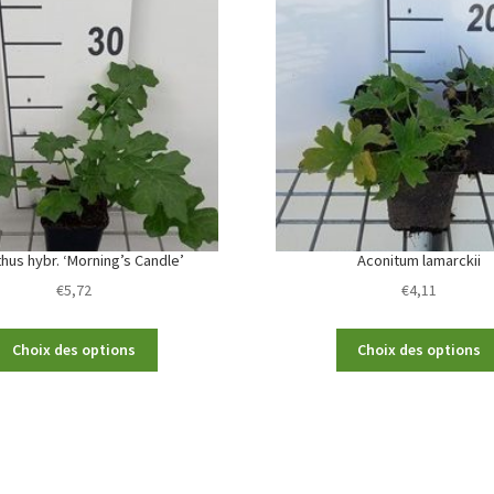
hus hybr. ‘Morning’s Candle’
Aconitum lamarckii
€
5,72
€
4,11
This
Choix des options
Choix des options
product
has
multiple
variants.
The
options