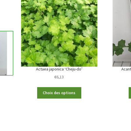
Actaea japonica ‘Cheju-do’
Acant
€
6,13
This
Choix des options
product
has
multiple
variants.
The
options