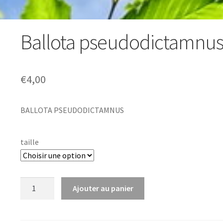
Ballota pseudodictamnu
€
4,00
BALLOTA PSEUDODICTAMNUS
taille
quantité
Ajouter au panier
de
Ballota
pseudodictamnus