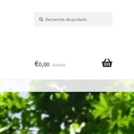
Recherche
Recherche
pour :
€
0,00
0 items