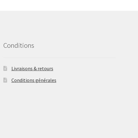
may
be
chosen
on
the
product
Conditions
page
Livraisons & retours
Conditions générales