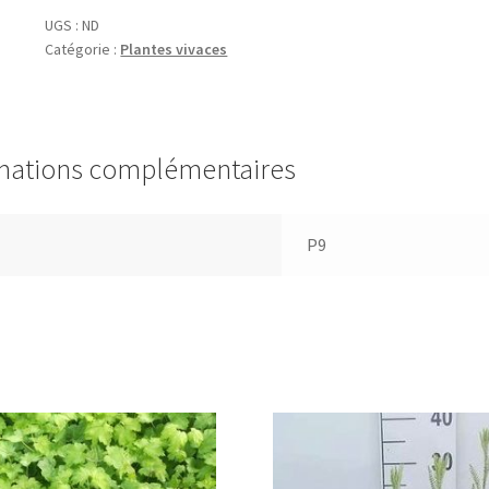
'Blue
UGS :
ND
Catégorie :
Plantes vivaces
Bubbly'
mations complémentaires
P9