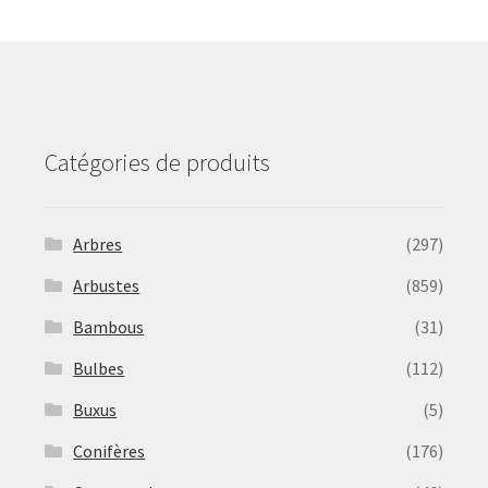
may
be
chosen
on
the
product
Catégories de produits
page
Arbres
(297)
Arbustes
(859)
Bambous
(31)
Bulbes
(112)
Buxus
(5)
Conifères
(176)