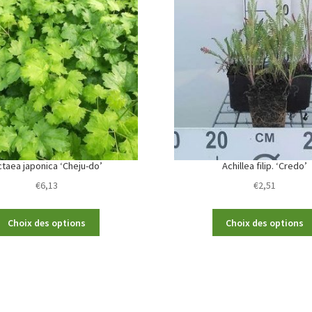
ctaea japonica ‘Cheju-do’
Achillea filip. ‘Credo’
€
6,13
€
2,51
This
Choix des options
Choix des options
product
has
multiple
variants.
The
options