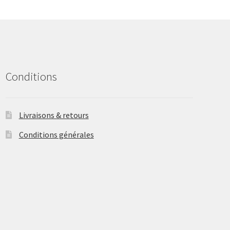
may
be
chosen
on
the
product
Conditions
page
Livraisons & retours
Conditions générales