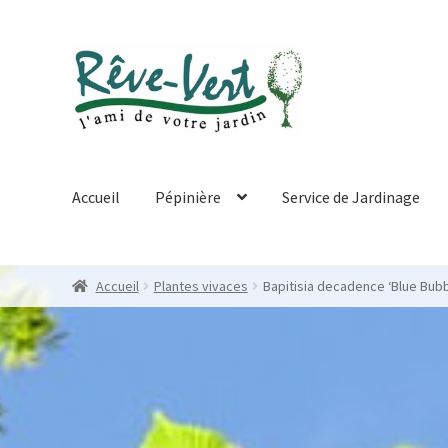
Skip
Skip
to
to
navigation
content
Accueil
Pépinière
Service de Jardinage
Accueil
Plantes vivaces
Bapitisia decadence ‘Blue Bubb