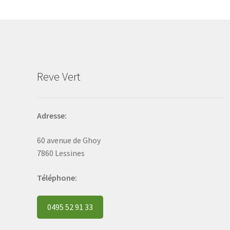
may
be
chosen
on
the
product
Reve Vert
page
Adresse:
60 avenue de Ghoy
7860 Lessines
Téléphone:
0495 52 91 33