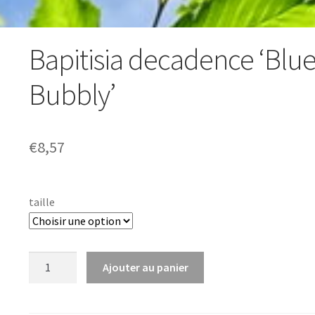
Bapitisia decadence ‘Blu
Bubbly’
€
8,57
taille
quantité
Ajouter au panier
de
Bapitisia
decadence