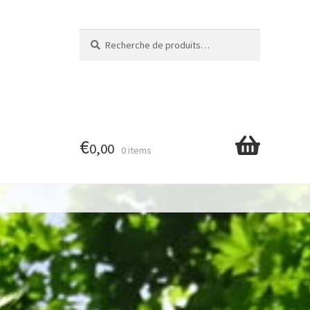
Recherche
Recherche
pour :
€
0,00
0 items