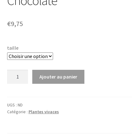
Chocolate’
€
9,75
taille
quantité
Ajouter au panier
de
Baptisia
hybr.
'Dark
UGS :
ND
Catégorie :
Plantes vivaces
Chocolate'