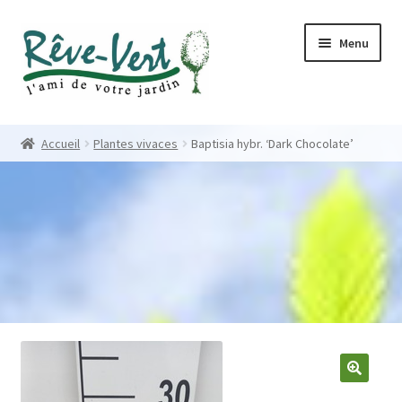
Skip
Skip
Menu
to
to
navigation
content
Accueil
Accueil
Plantes vivaces
Baptisia hybr. ‘Dark Chocolate’
Pépinière
Créations
Contact
Nos créations