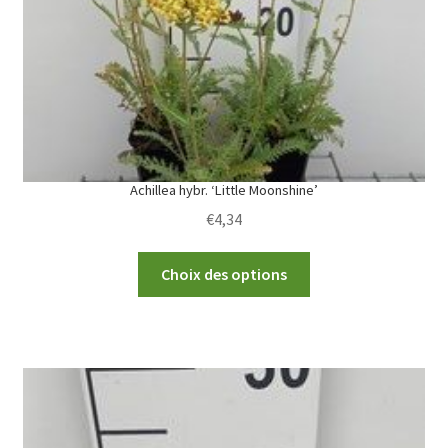
Achillea hybr. ‘Little Moonshine’
€
4,34
This
Choix des options
product
has
multiple
variants.
The
options
may