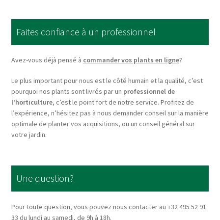
The
options
Faites confiance à un professionnel
may
be
chosen
Avez-vous déjà pensé à
commander vos plants en ligne
?
on
Le plus important pour nous est le côté humain et la qualité, c’est
the
pourquoi nos plants sont livrés par un
professionnel de
product
l’horticulture
, c’est le point fort de notre service. Profitez de
page
l’expérience, n’hésitez pas à nous demander conseil sur la manière
optimale de planter vos acquisitions, ou un conseil général sur
votre jardin.
Une question?
Pour toute question, vous pouvez nous contacter au +32 495 52 91
33 du lundi au samedi, de 9h à 18h.