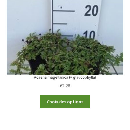
options
may
be
chosen
on
the
product
page
Acaena magellanica (= glaucophylla)
€
2,28
This
Choix des options
product
has
multiple
variants.