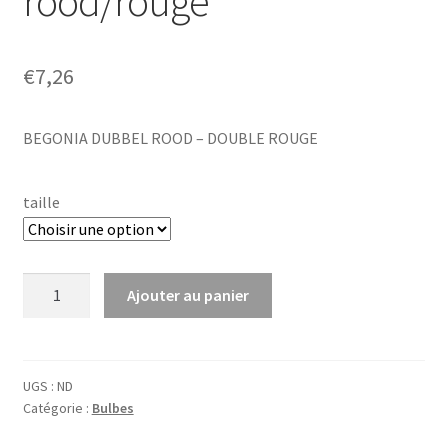
rood/rouge
€
7,26
BEGONIA DUBBEL ROOD – DOUBLE ROUGE
taille
quantité
Ajouter au panier
de
Begonia
dubbel
rood/rouge
UGS :
ND
Catégorie :
Bulbes