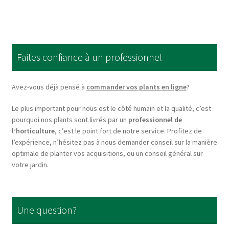
multiple
variants.
The
options
Faites confiance à un professionnel
may
be
chosen
Avez-vous déjà pensé à
commander vos plants en ligne
?
on
Le plus important pour nous est le côté humain et la qualité, c’est
the
pourquoi nos plants sont livrés par un
professionnel de
product
l’horticulture
, c’est le point fort de notre service. Profitez de
page
l’expérience, n’hésitez pas à nous demander conseil sur la manière
optimale de planter vos acquisitions, ou un conseil général sur
votre jardin.
Une question?