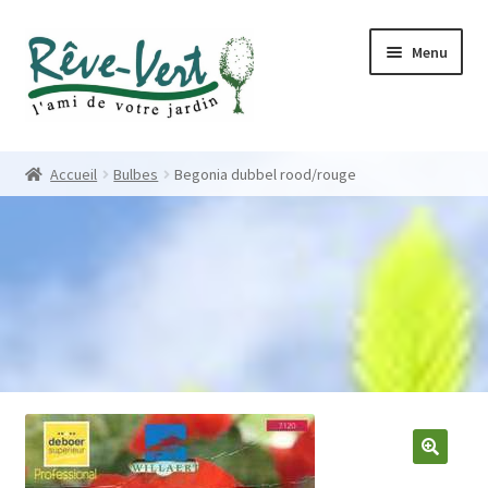
Skip
Skip
Menu
to
to
navigation
content
Accueil
Accueil
Bulbes
Begonia dubbel rood/rouge
Pépinière
Créations
Contact
Nos créations