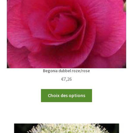
Begonia dubbel roze/rose
€
7,26
This
Choix des options
product
has
multiple
variants.
The