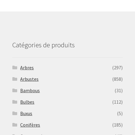
may
be
chosen
on
the
product
Catégories de produits
page
Arbres
(297)
Arbustes
(858)
Bambous
(31)
Bulbes
(112)
Buxus
(5)
Conifères
(185)