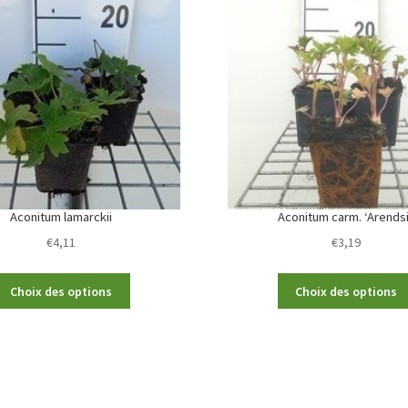
Aconitum lamarckii
Aconitum carm. ‘Arendsi
€
4,11
€
3,19
This
Choix des options
Choix des options
product
has
multiple
variants.
The
options