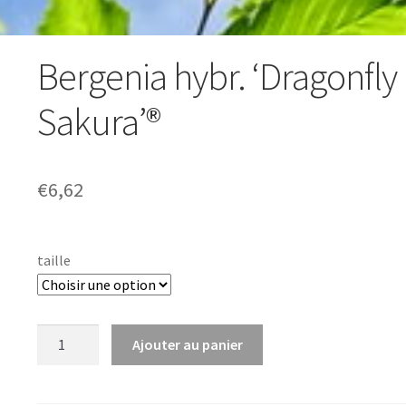
Bergenia hybr. ‘Dragonfly
Sakura’®
€
6,62
taille
quantité
Ajouter au panier
de
Bergenia
hybr.