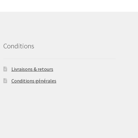
may
be
chosen
on
the
product
Conditions
page
Livraisons & retours
Conditions générales