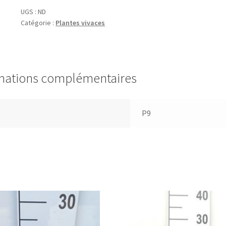
'Dragonfly
UGS :
ND
Catégorie :
Plantes vivaces
Sakura'®
mations complémentaires
P9