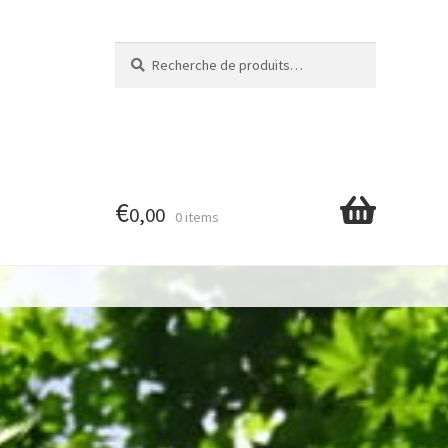
Recherche
Recherche
pour :
€
0,00
0 items