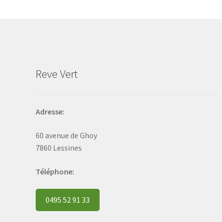
may
be
chosen
on
the
product
Reve Vert
page
Adresse:
60 avenue de Ghoy
7860 Lessines
Téléphone:
0495 52 91 33