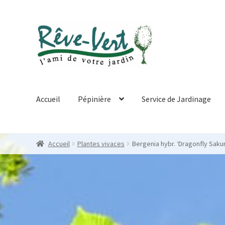
Skip
Skip
to
to
navigation
content
Accueil
Pépinière
Service de Jardinage
Accueil
Plantes vivaces
Bergenia hybr. ‘Dragonfly Saku