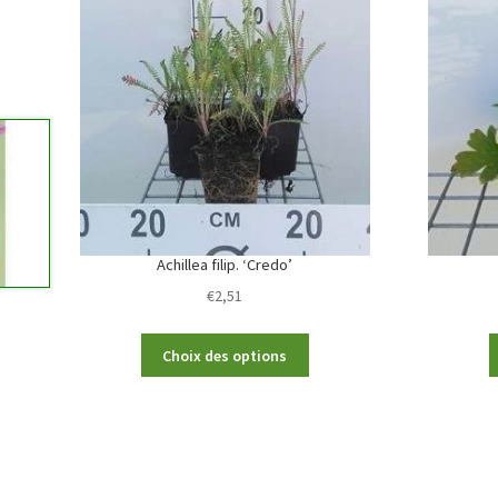
Achillea filip. ‘Credo’
€
2,51
This
Choix des options
product
has
multiple
variants.
The
options