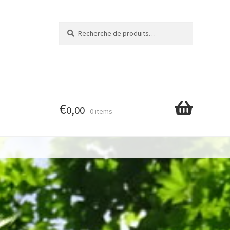
Recherche
Recherche
pour :
€
0,00
0 items