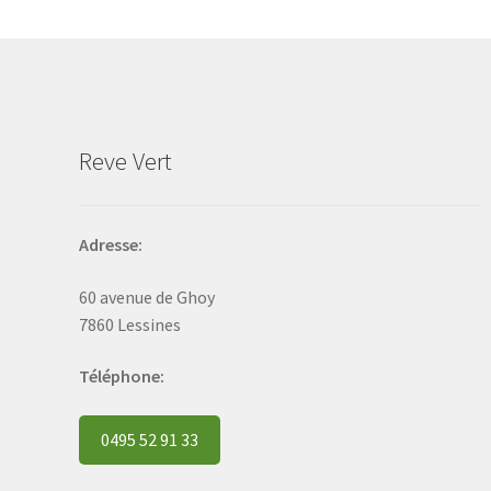
may
be
chosen
on
the
product
Reve Vert
page
Adresse:
60 avenue de Ghoy
7860 Lessines
Téléphone:
0495 52 91 33