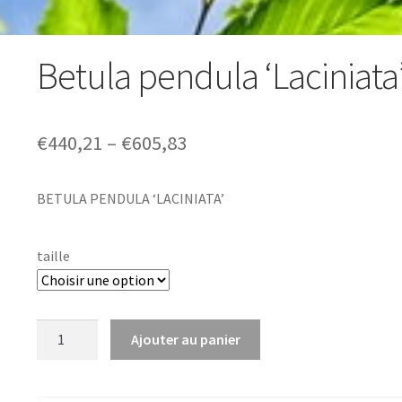
Betula pendula ‘Laciniata
Price
€
440,21
–
€
605,83
range:
BETULA PENDULA ‘LACINIATA’
€440,21
through
taille
€605,83
quantité
Ajouter au panier
de
Betula
pendula