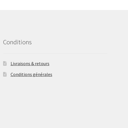
may
be
chosen
on
the
product
Conditions
page
Livraisons & retours
Conditions générales