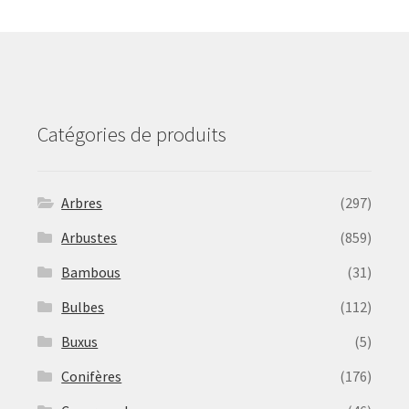
may
be
chosen
on
the
product
Catégories de produits
page
Arbres
(297)
Arbustes
(859)
Bambous
(31)
Bulbes
(112)
Buxus
(5)
Conifères
(176)