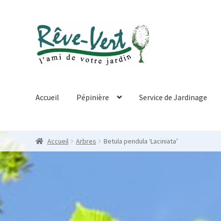
Skip
Skip
to
to
navigation
content
Accueil
Pépinière
Service de Jardinage
Accueil
Arbres
Betula pendula ‘Laciniata’