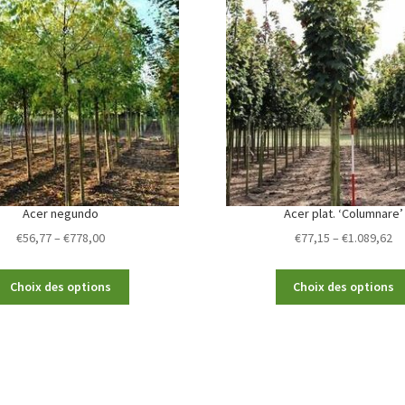
Acer negundo
Acer plat. ‘Columnare’
Price
Pr
€
56,77
–
€
778,00
€
77,15
–
€
1.089,62
range:
ra
€56,77
€7
This
Choix des options
Choix des options
through
th
product
€778,00
€1
has
multiple
variants.
The
options