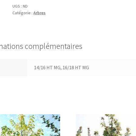
'Laciniata'
UGS :
ND
Catégorie :
Arbres
mations complémentaires
14/16 HT MG, 16/18 HT MG