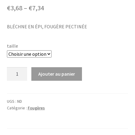
Price
€
3,68
–
€
7,34
range:
BLÉCHNE EN ÉPI, FOUGÈRE PECTINÉE
€3,68
through
taille
€7,34
quantité
Ajouter au panier
de
Blechnum
spicant
UGS :
ND
Catégorie :
Fougères