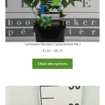
Cyrtomium falcatum (=polystichum falc.)
Price
€
3,55
–
€
6,79
range:
This
€3,55
Choix des options
product
through
has
€6,79
multiple
variants.
The
options
may