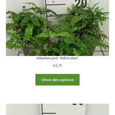
be
chosen
on
the
product
page
Adiantum ped. ‘Imbricatum’
€
4,79
This
Choix des options
product
has
multiple
variants.
The