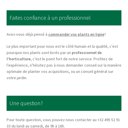
The
options
Faites confiance à un professionnel
may
be
chosen
Avez-vous déjà pensé à
commander vos plants en ligne
?
on
Le plus important pour nous est le côté humain et la qualité, c’est
the
pourquoi nos plants sont livrés par un
professionnel de
product
l’horticulture
, c’est le point fort de notre service. Profitez de
page
l’expérience, n’hésitez pas à nous demander conseil sur la manière
optimale de planter vos acquisitions, ou un conseil général sur
votre jardin.
Une question?
Pour toute question, vous pouvez nous contacter au +32 495 52 91
33 du lundi au samedi, de 9h à 18h.