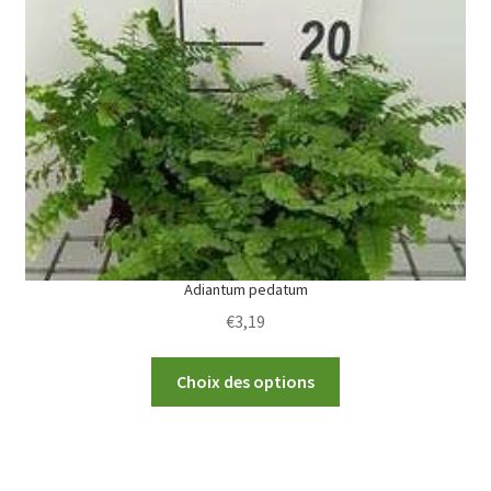
options
may
be
chosen
on
the
product
page
Adiantum pedatum
€
3,19
This
Choix des options
product
has
multiple
variants.