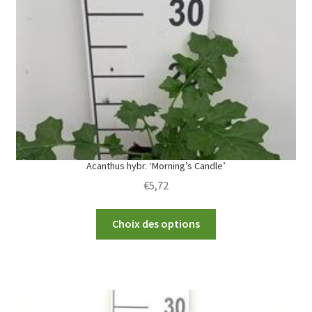
Acanthus hybr. ‘Morning’s Candle’
€
5,72
This
Choix des options
product
has
multiple
variants.
The