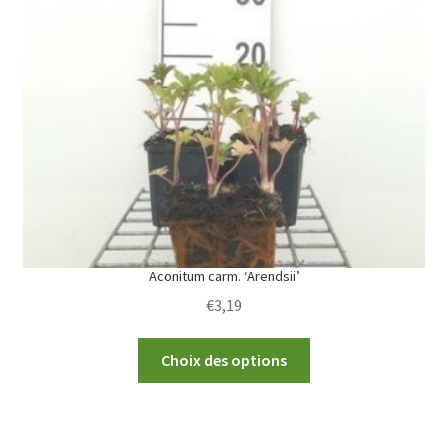
options
may
be
chosen
on
the
product
page
Aconitum carm. ‘Arendsii’
€
3,19
This
Choix des options
product
has
multiple