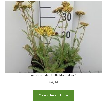
variants.
The
options
may
be
chosen
on
the
product
page
Achillea hybr. ‘Little Moonshine’
€
4,34
This
Choix des options
product
has