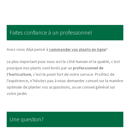
multiple
variants.
The
options
Faites confiance à un professionnel
may
be
chosen
Avez-vous déjà pensé à
commander vos plants en ligne
?
on
Le plus important pour nous est le côté humain et la qualité, c’est
the
pourquoi nos plants sont livrés par un
professionnel de
product
l’horticulture
, c’est le point fort de notre service. Profitez de
page
l’expérience, n’hésitez pas à nous demander conseil sur la manière
optimale de planter vos acquisitions, ou un conseil général sur
votre jardin.
Une question?