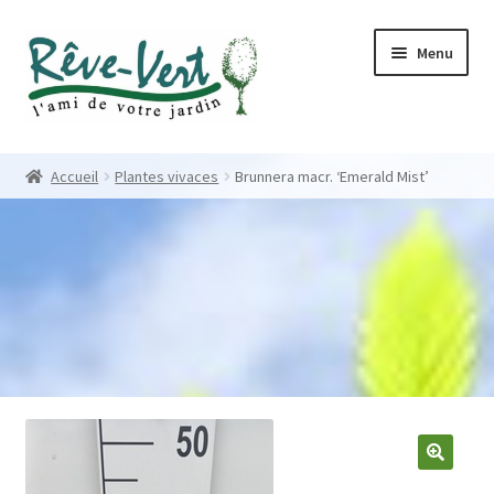
Skip
Skip
Menu
to
to
navigation
content
Accueil
Accueil
Plantes vivaces
Brunnera macr. ‘Emerald Mist’
Pépinière
Créations
Contact
Nos créations