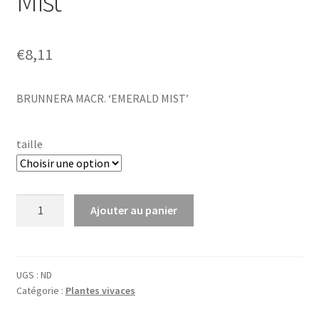
Mist’
€
8,11
BRUNNERA MACR. ‘EMERALD MIST’
taille
quantité
Ajouter au panier
de
Brunnera
macr.
'Emerald
UGS :
ND
Catégorie :
Plantes vivaces
Mist'