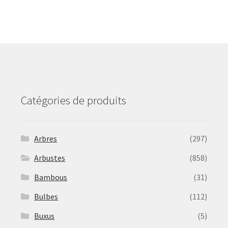
The
options
may
be
chosen
on
the
product
Catégories de produits
page
Arbres
(297)
Arbustes
(858)
Bambous
(31)
Bulbes
(112)
Buxus
(5)