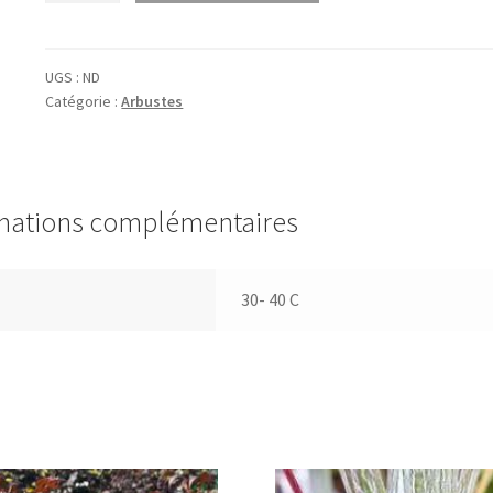
Buddleja
dav.
'Peacock'®
UGS :
ND
Catégorie :
Arbustes
(='peakeep'®)
mations complémentaires
30- 40 C