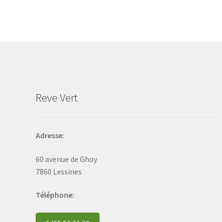
The
options
may
be
chosen
on
the
product
Reve Vert
page
Adresse:
60 avenue de Ghoy
7860 Lessines
Téléphone: