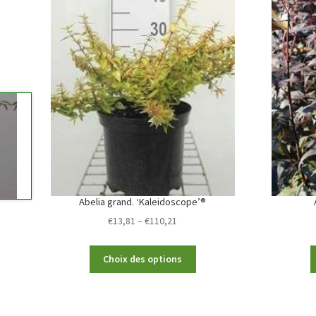
Abelia grand. ‘Kaleidoscope’®
Price
€
13,81
–
€
110,21
range:
€13,81
This
Choix des options
through
product
€110,21
has
multiple
variants.