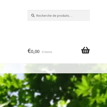
Recherche
Recherche
pour :
€
0,00
0 items