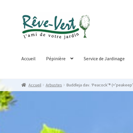
Skip
Skip
to
to
navigation
content
Accueil
Pépinière
Service de Jardinage
Accueil
Arbustes
Buddleja dav. ‘Peacock’® (=’peakeep’