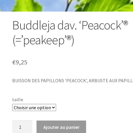
Buddleja dav. ‘Peacock’®
(=’peakeep’®)
€
9,25
BUISSON DES PAPILLONS ‘PEACOCK’, ARBUSTE AUX PAPIL
taille
quantité
Ajouter au panier
de