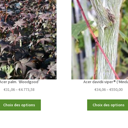
Acer palm. ‘Bloodgood’
Acer davidii viper® (‘Minda
Price
Pri
€
31,06
–
€
4.773,58
€
34,06
–
€
550,00
range:
ran
€31,06
€34
This
Choix des options
Choix des options
through
th
product
€4.773,58
€5
has
multiple
variants.