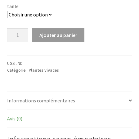
taille
quantité
Ajouter au panier
de
Calamintha
nep.
'Marvelette
UGS :
ND
Catégorie :
Plantes vivaces
Blue'
Informations complémentaires
Avis (0)