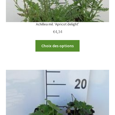
page
Achillea mil. ‘Apricot delight’
€
4,34
This
Choix des options
product
has
multiple
variants.
The
options
may
be
chosen
on
the