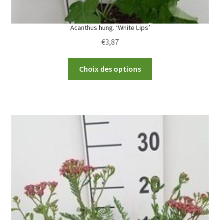
Acanthus hung. ‘White Lips’
€
3,87
This
Choix des options
product
has
multiple
variants.
The
options
may
be
chosen
on
the
product