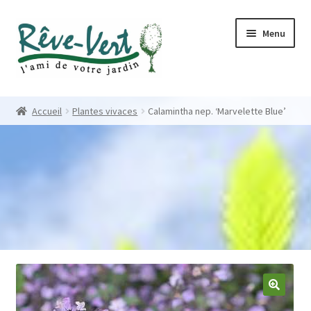
Skip
Skip
Menu
to
to
navigation
content
Accueil
Accueil
Plantes vivaces
Calamintha nep. ‘Marvelette Blue’
Pépinière
Créations
Contact
Nos créations