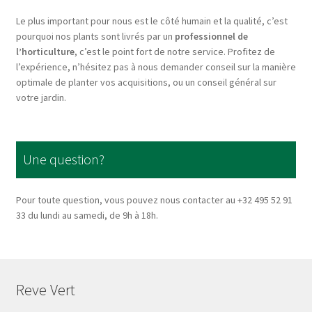
on
Le plus important pour nous est le côté humain et la qualité, c’est
the
pourquoi nos plants sont livrés par un
professionnel de
product
l’horticulture
, c’est le point fort de notre service. Profitez de
page
l’expérience, n’hésitez pas à nous demander conseil sur la manière
optimale de planter vos acquisitions, ou un conseil général sur
votre jardin.
Une question?
Pour toute question, vous pouvez nous contacter au +32 495 52 91
33 du lundi au samedi, de 9h à 18h.
Reve Vert