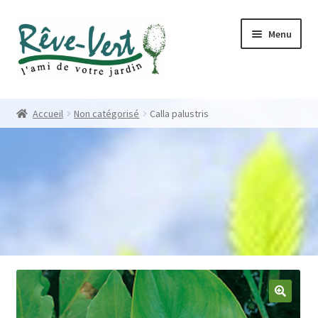
Skip
Skip
Menu
to
to
navigation
content
Accueil
Accueil
Non catégorisé
Calla palustris
Pépinière
Créations
Contact
Nos créations