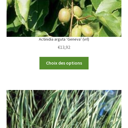
Actinidia arguta ‘Geneva’ (vrl)
€
13,92
This
Choix des options
product
has
multiple
variants.
The
options
may
be
chosen