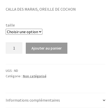
range:
CALLA DES MARAIS, OREILLE DE COCHON
€3,58
through
taille
€14,15
quantité
Ajouter au panier
de
Calla
palustris
UGS :
ND
Catégorie :
Non catégorisé
Informations complémentaires