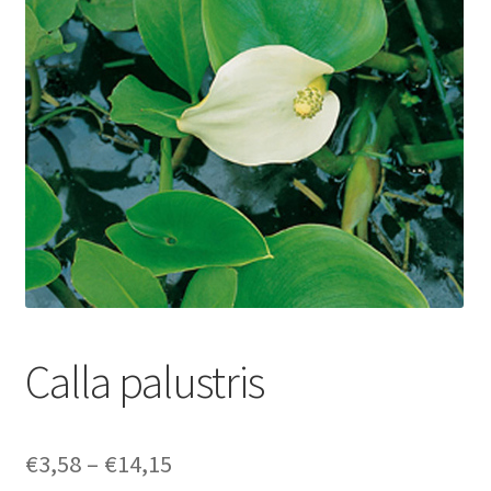
Calla palustris
Price
€
3,58
–
€
14,15