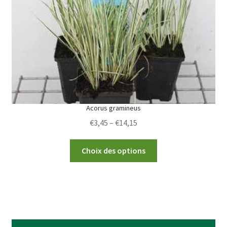
chosen
on
the
product
page
Acorus gramineus
Price
€
3,45
–
€
14,15
range:
This
€3,45
Choix des options
product
through
has
€14,15
multiple
variants.
The
options