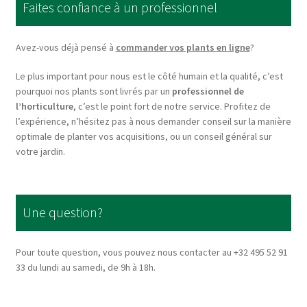
Faites confiance à un professionnel
may
be
chosen
Avez-vous déjà pensé à
commander vos plants en ligne
?
on
Le plus important pour nous est le côté humain et la qualité, c’est
the
pourquoi nos plants sont livrés par un
professionnel de
product
l’horticulture
, c’est le point fort de notre service. Profitez de
page
l’expérience, n’hésitez pas à nous demander conseil sur la manière
optimale de planter vos acquisitions, ou un conseil général sur
votre jardin.
Une question?
Pour toute question, vous pouvez nous contacter au +32 495 52 91
33 du lundi au samedi, de 9h à 18h.