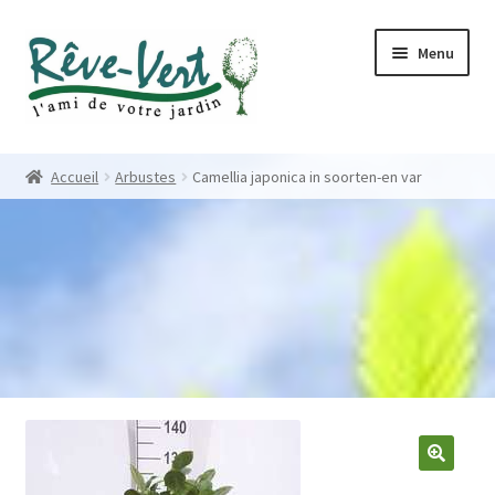
Skip
Skip
Menu
to
to
navigation
content
Accueil
Accueil
Arbustes
Camellia japonica in soorten-en var
Pépinière
Créations
Contact
Nos créations