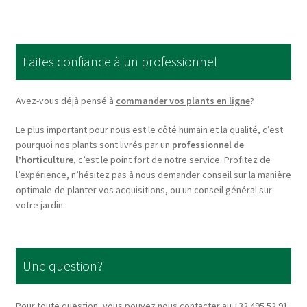
variants.
The
options
Faites confiance à un professionnel
may
be
chosen
Avez-vous déjà pensé à
commander vos plants en ligne
?
on
Le plus important pour nous est le côté humain et la qualité, c’est
the
pourquoi nos plants sont livrés par un
professionnel de
product
l’horticulture
, c’est le point fort de notre service. Profitez de
page
l’expérience, n’hésitez pas à nous demander conseil sur la manière
optimale de planter vos acquisitions, ou un conseil général sur
votre jardin.
Une question?
Pour toute question, vous pouvez nous contacter au +32 495 52 91