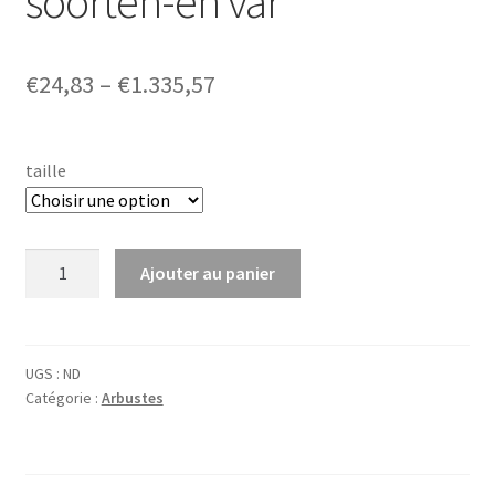
soorten-en var
Price
€
24,83
–
€
1.335,57
range:
€24,83
taille
through
€1.335,57
quantité
Ajouter au panier
de
Camellia
japonica
in
UGS :
ND
Catégorie :
Arbustes
soorten-
en
var