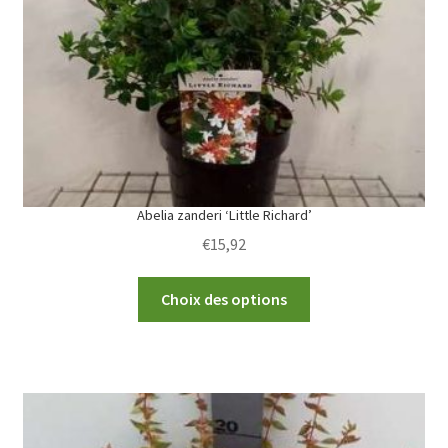
Abelia zanderi ‘Little Richard’
€
15,92
This
Choix des options
product
has
multiple
variants.
The
options