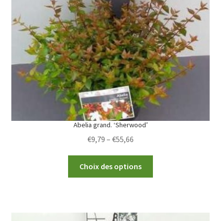
may
be
chosen
on
the
product
page
Abelia grand. ‘Sherwood’
Price
€
9,79
–
€
55,66
range:
This
€9,79
Choix des options
product
through
has
€55,66
multiple
variants.