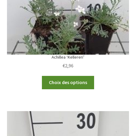
Achillea ‘Kellereri’
€
2,96
This
Choix des options
product
has
multiple
variants.
The
options
may