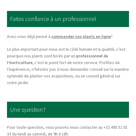
The
options
Faites confiance à un professionnel
may
be
chosen
Avez-vous déjà pensé à
commander vos plants en ligne
?
on
Le plus important pour nous est le côté humain et la qualité, c’est
the
pourquoi nos plants sont livrés par un
professionnel de
product
l’horticulture
, c’est le point fort de notre service. Profitez de
page
l’expérience, n’hésitez pas à nous demander conseil sur la manière
optimale de planter vos acquisitions, ou un conseil général sur
votre jardin.
Une question?
Pour toute question, vous pouvez nous contacter au +32 495 52 91
33 du lundi au samedi, de 9h à 18h.