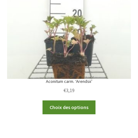
options
may
be
chosen
on
the
product
page
Aconitum carm. ‘Arendsii’
€
3,19
This
Choix des options
product
has
multiple
variants.