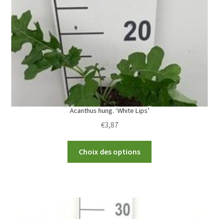
be
chosen
on
the
product
page
Acanthus hung. ‘White Lips’
€
3,87
This
Choix des options
product
has
multiple
variants.
The