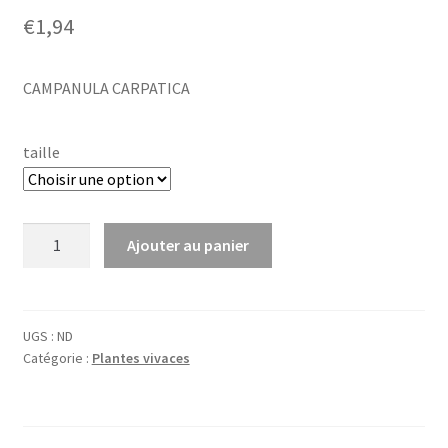
€
1,94
CAMPANULA CARPATICA
taille
quantité
Ajouter au panier
de
Campanula
carpatica
UGS :
ND
Catégorie :
Plantes vivaces