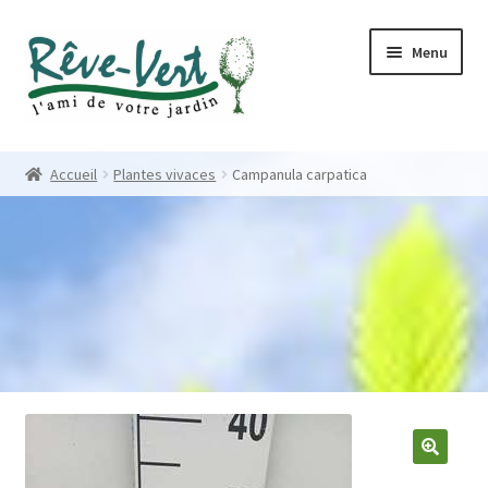
Skip
Skip
Menu
to
to
navigation
content
Accueil
Accueil
Plantes vivaces
Campanula carpatica
Pépinière
Créations
Contact
Nos créations