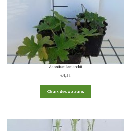
be
chosen
on
the
product
page
Aconitum lamarckii
€
4,11
This
Choix des options
product
has
multiple
variants.
The