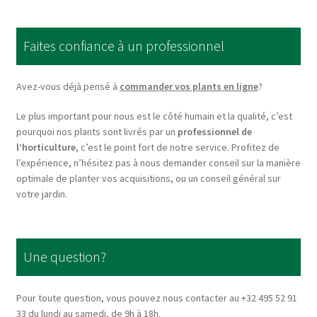
The
options
Faites confiance à un professionnel
may
be
chosen
Avez-vous déjà pensé à
commander vos plants en ligne
?
on
Le plus important pour nous est le côté humain et la qualité, c’est
the
pourquoi nos plants sont livrés par un
professionnel de
product
l’horticulture
, c’est le point fort de notre service. Profitez de
page
l’expérience, n’hésitez pas à nous demander conseil sur la manière
optimale de planter vos acquisitions, ou un conseil général sur
votre jardin.
Une question?
Pour toute question, vous pouvez nous contacter au +32 495 52 91
33 du lundi au samedi, de 9h à 18h.