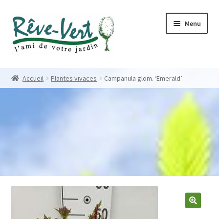
Skip
Skip
Menu
to
to
navigation
content
Accueil
Accueil
Plantes vivaces
Campanula glom. ‘Emerald’
Pépinière
Créations
Contact
Nos créations