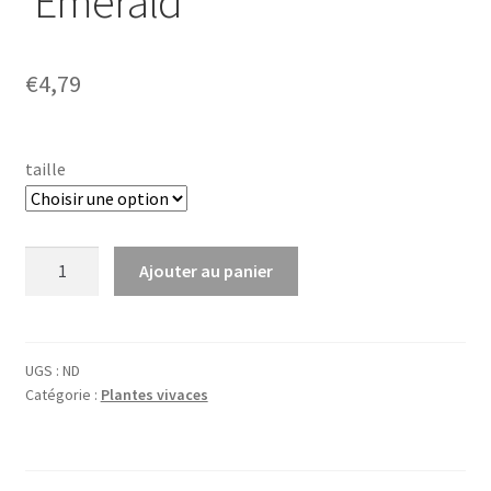
‘Emerald’
€
4,79
taille
quantité
Ajouter au panier
de
Campanula
glom.
'Emerald'
UGS :
ND
Catégorie :
Plantes vivaces