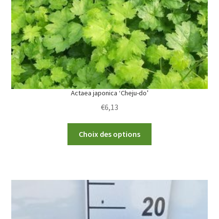
Actaea japonica ‘Cheju-do’
€
6,13
This
Choix des options
product
has
multiple
variants.
The
options
may