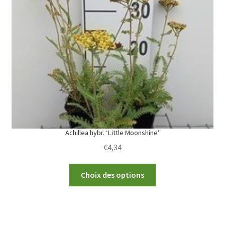
options
may
be
chosen
on
the
product
page
Achillea hybr. ‘Little Moonshine’
€
4,34
This
Choix des options
product
has
multiple
variants.