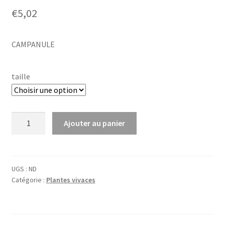
€
5,02
CAMPANULE
taille
quantité
Ajouter au panier
de
Campanula
lact.
'Alba'
UGS :
ND
Catégorie :
Plantes vivaces