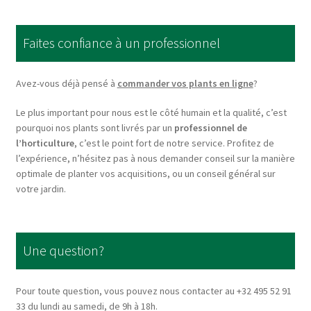
The
options
Faites confiance à un professionnel
may
be
chosen
Avez-vous déjà pensé à
commander vos plants en ligne
?
on
Le plus important pour nous est le côté humain et la qualité, c’est
the
pourquoi nos plants sont livrés par un
professionnel de
product
l’horticulture
, c’est le point fort de notre service. Profitez de
page
l’expérience, n’hésitez pas à nous demander conseil sur la manière
optimale de planter vos acquisitions, ou un conseil général sur
votre jardin.
Une question?
Pour toute question, vous pouvez nous contacter au +32 495 52 91
33 du lundi au samedi, de 9h à 18h.