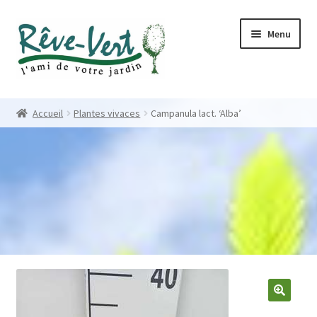
Skip
Skip
Menu
to
to
navigation
content
Accueil
Accueil
Plantes vivaces
Campanula lact. ‘Alba’
Pépinière
Créations
Contact
Nos créations