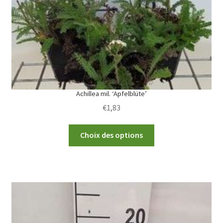
Achillea mil. ‘Apfelblüte’
€
1,83
This
Choix des options
product
has
multiple
variants.
The
options
may