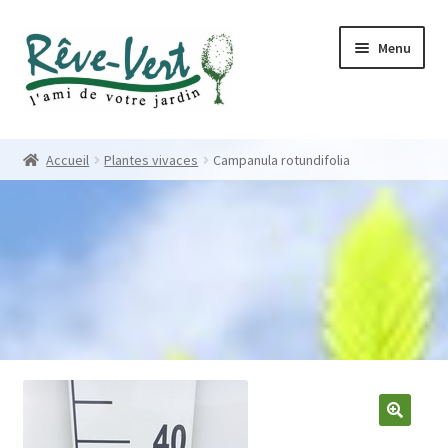
Skip
Skip
Menu
to
to
navigation
content
Accueil
Accueil
Plantes vivaces
Campanula rotundifolia
Pépinière
Créations
Contact
Nos créations