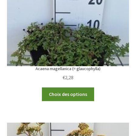
be
chosen
on
the
product
page
Acaena magellanica (= glaucophylla)
€
2,28
This
Choix des options
product
has
multiple
variants.
The