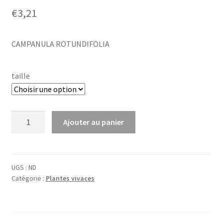
€
3,21
CAMPANULA ROTUNDIFOLIA
taille
quantité
Ajouter au panier
de
Campanula
rotundifolia
UGS :
ND
Catégorie :
Plantes vivaces