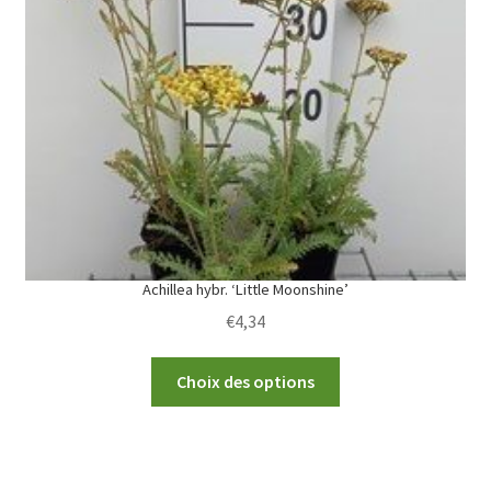
options
may
be
chosen
on
the
product
page
Achillea hybr. ‘Little Moonshine’
€
4,34
This
Choix des options
product
has
multiple
variants.