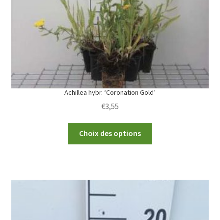
Achillea hybr. ‘Coronation Gold’
€
3,55
This
Choix des options
product
has
multiple
variants.
The
options
may