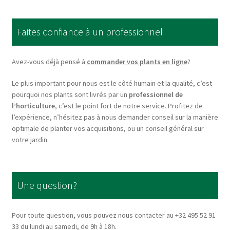
The
options
Faites confiance à un professionnel
may
be
chosen
Avez-vous déjà pensé à
commander vos plants en ligne
?
on
Le plus important pour nous est le côté humain et la qualité, c’est
the
pourquoi nos plants sont livrés par un
professionnel de
product
l’horticulture
, c’est le point fort de notre service. Profitez de
page
l’expérience, n’hésitez pas à nous demander conseil sur la manière
optimale de planter vos acquisitions, ou un conseil général sur
votre jardin.
Une question?
Pour toute question, vous pouvez nous contacter au +32 495 52 91
33 du lundi au samedi, de 9h à 18h.