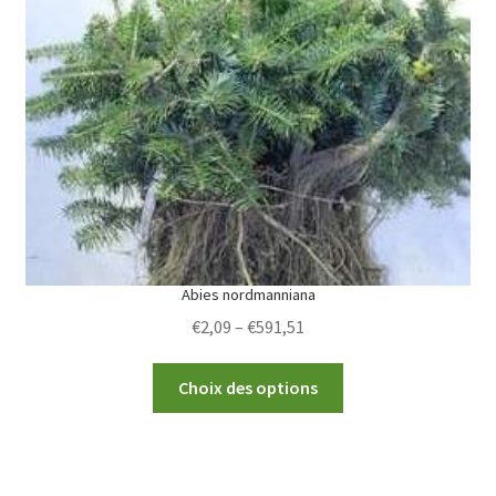
options
may
be
chosen
on
the
product
page
Abies nordmanniana
Price
€
2,09
–
€
591,51
range:
This
€2,09
Choix des options
product
through
has
€591,51
multiple
variants.