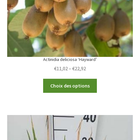
Actinidia deliciosa ‘Hayward’
Price
€
11,02
–
€
22,92
range:
This
€11,02
Choix des options
product
through
has
€22,92
multiple
variants.
The
options
may