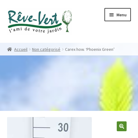
Skip
Skip
Menu
to
to
navigation
content
Accueil
Accueil
Non catégorisé
Carex how. ‘Phoenix Green’
Pépinière
Créations
Contact
Nos créations