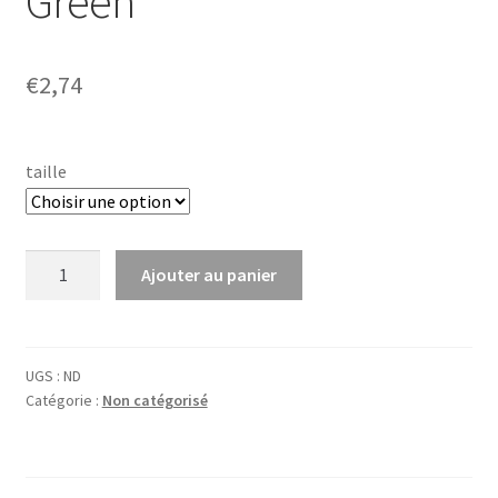
Green’
€
2,74
taille
quantité
Ajouter au panier
de
Carex
how.
'Phoenix
UGS :
ND
Catégorie :
Non catégorisé
Green'