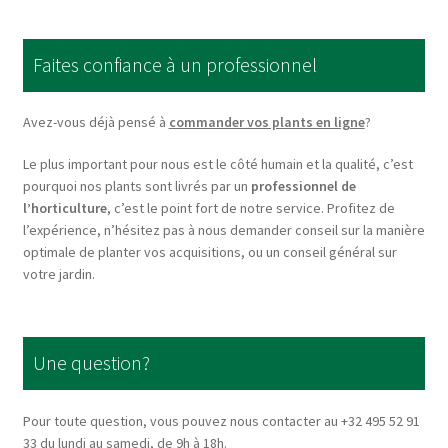
The
options
Faites confiance à un professionnel
may
be
chosen
Avez-vous déjà pensé à
commander vos plants en ligne
?
on
Le plus important pour nous est le côté humain et la qualité, c’est
the
pourquoi nos plants sont livrés par un
professionnel de
product
l’horticulture
, c’est le point fort de notre service. Profitez de
page
l’expérience, n’hésitez pas à nous demander conseil sur la manière
optimale de planter vos acquisitions, ou un conseil général sur
votre jardin.
Une question?
Pour toute question, vous pouvez nous contacter au +32 495 52 91
33 du lundi au samedi, de 9h à 18h.