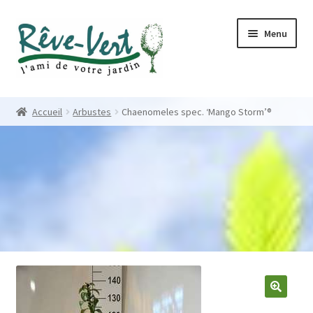
Skip
Skip
Menu
to
to
navigation
content
Accueil
Accueil
Arbustes
Chaenomeles spec. ‘Mango Storm’®
Pépinière
Créations
Contact
Nos créations