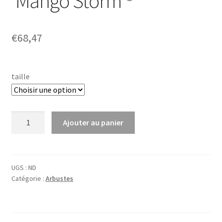
‘Mango Storm’®
€
68,47
taille
quantité
Ajouter au panier
de
Chaenomeles
spec.
'Mango
UGS :
ND
Catégorie :
Arbustes
Storm'®