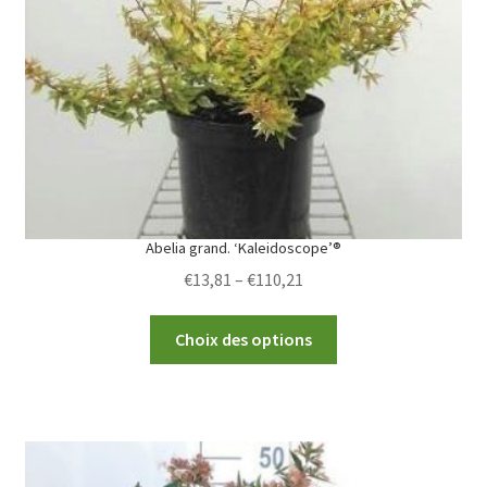
be
chosen
on
the
product
page
Abelia grand. ‘Kaleidoscope’®
Price
€
13,81
–
€
110,21
range:
This
€13,81
Choix des options
product
through
has
€110,21
multiple
variants.
The