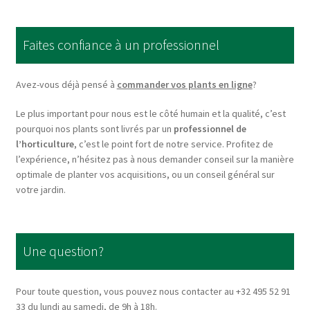
The
options
Faites confiance à un professionnel
may
be
chosen
Avez-vous déjà pensé à
commander vos plants en ligne
?
on
Le plus important pour nous est le côté humain et la qualité, c’est
the
pourquoi nos plants sont livrés par un
professionnel de
product
l’horticulture
, c’est le point fort de notre service. Profitez de
page
l’expérience, n’hésitez pas à nous demander conseil sur la manière
optimale de planter vos acquisitions, ou un conseil général sur
votre jardin.
Une question?
Pour toute question, vous pouvez nous contacter au +32 495 52 91
33 du lundi au samedi, de 9h à 18h.