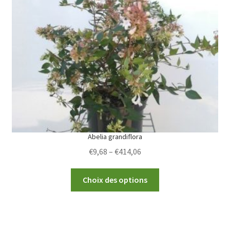
options
may
be
chosen
on
the
product
page
Abelia grandiflora
Price
€
9,68
–
€
414,06
range:
This
€9,68
Choix des options
product
through
has
€414,06
multiple
variants.