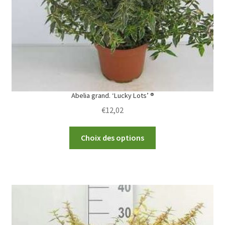
Abelia grand. ‘Lucky Lots’ ®
€
12,02
This
Choix des options
product
has
multiple
variants.
The
options
may