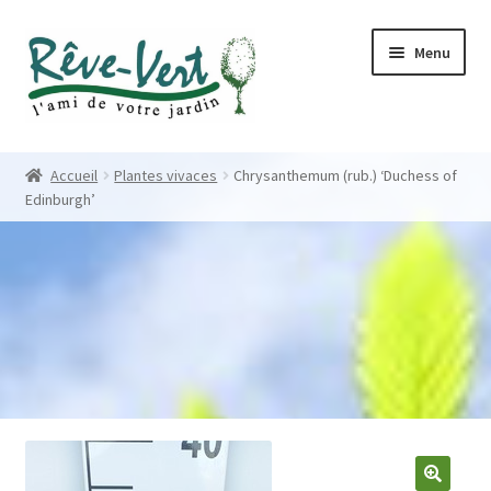
Skip
Skip
Menu
to
to
navigation
content
Accueil
Accueil
Plantes vivaces
Chrysanthemum (rub.) ‘Duchess of
Edinburgh’
Pépinière
Créations
Contact
Nos créations