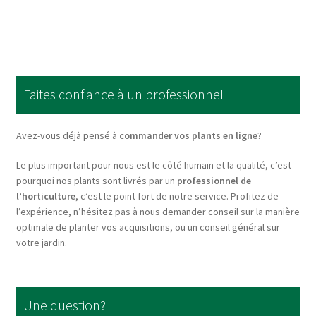
has
multiple
variants.
The
options
Faites confiance à un professionnel
may
be
chosen
Avez-vous déjà pensé à
commander vos plants en ligne
?
on
Le plus important pour nous est le côté humain et la qualité, c’est
the
pourquoi nos plants sont livrés par un
professionnel de
product
l’horticulture
, c’est le point fort de notre service. Profitez de
page
l’expérience, n’hésitez pas à nous demander conseil sur la manière
optimale de planter vos acquisitions, ou un conseil général sur
votre jardin.
Une question?