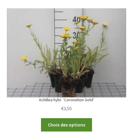
variants.
The
options
may
be
chosen
on
the
product
page
Achillea hybr. ‘Coronation Gold’
€
3,55
This
Choix des options
product