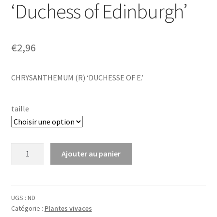
‘Duchess of Edinburgh’
€
2,96
CHRYSANTHEMUM (R) ‘DUCHESSE OF E.’
taille
quantité
Ajouter au panier
de
Chrysanthemum
(rub.)
'Duchess
UGS :
ND
Catégorie :
Plantes vivaces
of