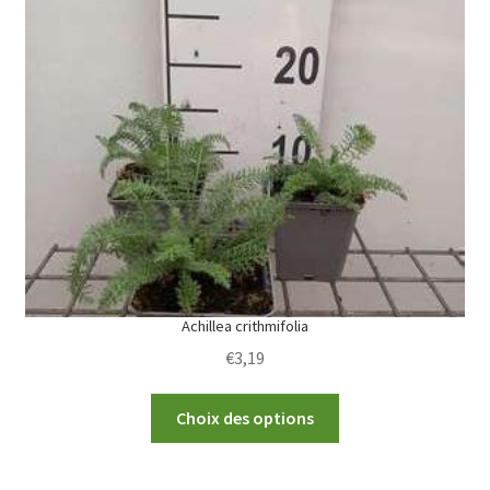
The
options
may
be
chosen
on
the
product
page
Achillea crithmifolia
€
3,19
This
Choix des options
product
has
multiple