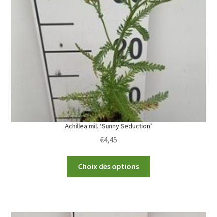
Achillea mil. ‘Sunny Seduction’
€
4,45
This
Choix des options
product
has
multiple
variants.