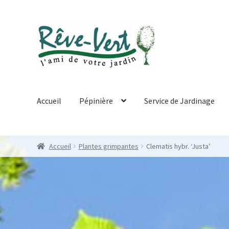
Skip
Skip
to
to
navigation
content
Accueil
Pépinière
Service de Jardinage
Accueil
Plantes grimpantes
Clematis hybr. ‘Justa’