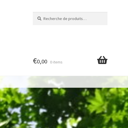
Recherche
Recherche
pour :
€
0,00
0 items