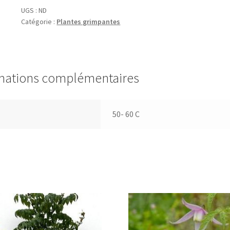
'Justa'
UGS :
ND
Catégorie :
Plantes grimpantes
mations complémentaires
50- 60 C