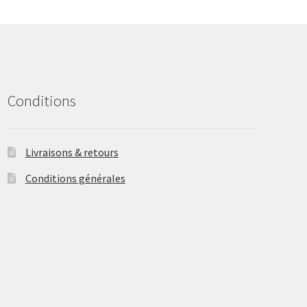
may
be
chosen
on
the
product
Conditions
page
Livraisons & retours
Conditions générales