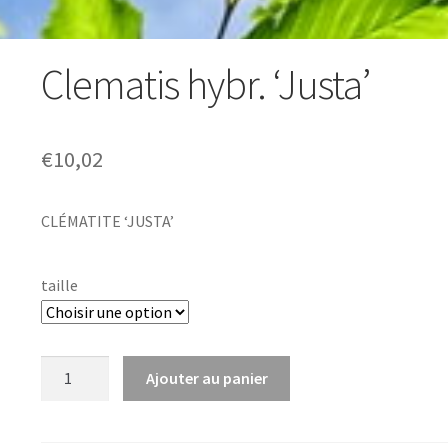
Clematis hybr. ‘Justa’
€
10,02
CLÉMATITE ‘JUSTA’
taille
quantité
Ajouter au panier
de
Clematis
hybr.