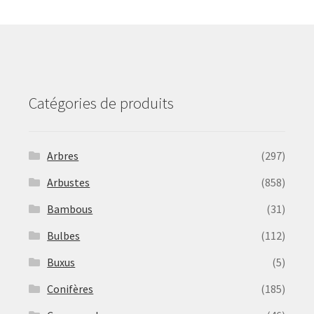
may
be
chosen
on
the
product
Catégories de produits
page
Arbres
(297)
Arbustes
(858)
Bambous
(31)
Bulbes
(112)
Buxus
(5)
Conifères
(185)