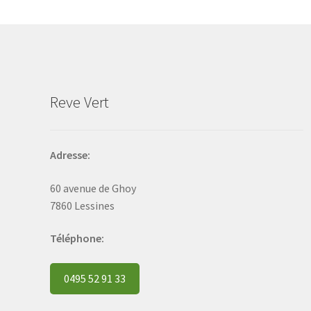
may
be
chosen
on
the
product
Reve Vert
page
Adresse:
60 avenue de Ghoy
7860 Lessines
Téléphone:
0495 52 91 33