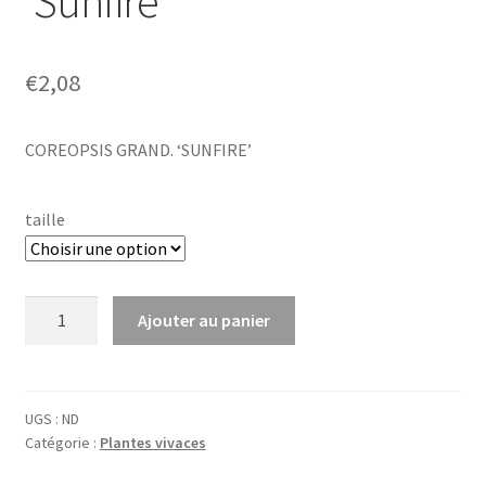
‘Sunfire’
€
2,08
COREOPSIS GRAND. ‘SUNFIRE’
taille
quantité
Ajouter au panier
de
Coreopsis
grand.
'Sunfire'
UGS :
ND
Catégorie :
Plantes vivaces