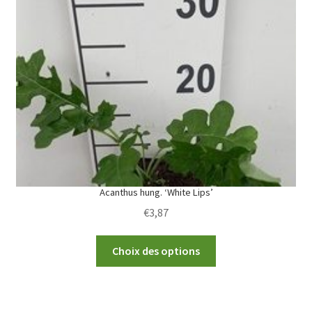
options
may
be
chosen
on
the
product
page
Acanthus hung. ‘White Lips’
€
3,87
This
Choix des options
product
has
multiple