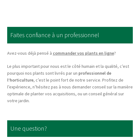
multiple
variants.
The
options
Faites confiance à un professionnel
may
be
chosen
Avez-vous déjà pensé à
commander vos plants en ligne
?
on
Le plus important pour nous est le côté humain et la qualité, c’est
the
pourquoi nos plants sont livrés par un
professionnel de
product
l’horticulture
, c’est le point fort de notre service. Profitez de
page
l’expérience, n’hésitez pas à nous demander conseil sur la manière
optimale de planter vos acquisitions, ou un conseil général sur
votre jardin.
Une question?