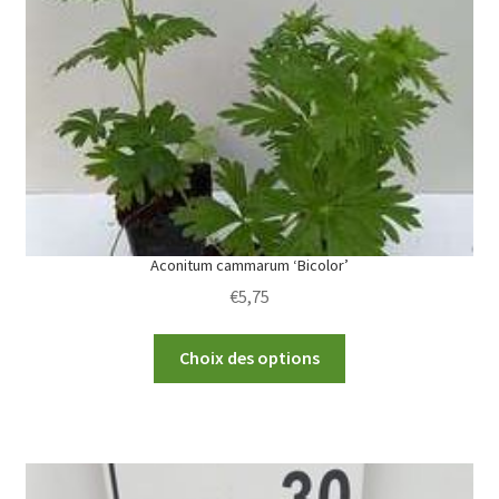
Aconitum cammarum ‘Bicolor’
€
5,75
This
Choix des options
product
has
multiple
variants.
The