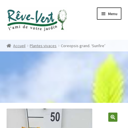
Skip
Skip
Menu
to
to
navigation
content
Accueil
Accueil
Plantes vivaces
Coreopsis grand. ‘Sunfire’
Pépinière
Créations
Contact
Nos créations